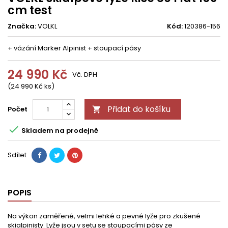
cm test
Značka:
VOLKL
Kód:
120386-156
+ vázání Marker Alpinist + stoupací pásy
24 990 Kč
Vč. DPH
(24 990 Kč ks)
Přidat do košíku
Počet


Skladem na prodejně
Sdílet
POPIS
Na výkon zaměřené, velmi lehké a pevné lyže pro zkušené
skialpinisty. Lyže jsou v setu se stoupacími pásy ze