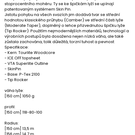
stoprocentního mohéru. Ty se ke špičkám lyží se upínají
patentovaným systémem Skin Pin.
Jistotu pohybu na všech svazích jim dodává tvar se střední
hodnotou klasického průhybu (Camber) ve střední části lyže
(Moderate Taper), doplněný o lehce přizvednutou špičku lyže
(Tip Rocker). Použitím nejmodernějších materiálů, technologií a
výrobních postupů byla dosažena nejen nízká váha, ale také
zůstala zachována, tolik důležitá, torzní tuhost a pevnost
Specifikace:
- Kern: Tourlite Woodcore
- ICE.OFF topsheet
- VTA Superlite Outline
- SkinPin
- Base: P-Tex 2100
- Tip Rocker
váha lyže:
[150 cm] 1050 g
profil:
[150 cm] 118-80-100
Radius:
[150 cm] 13,5 m
[156 cm] 14,7 m