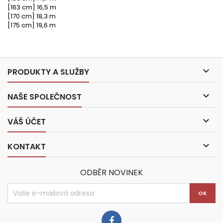
[163 cm] 16,5 m
[170 cm] 18,3 m
[175 cm] 19,6 m

PRODUKTY A SLUŽBY

NAŠE SPOLEČNOST

VÁŠ ÚČET

KONTAKT
ODBĚR NOVINEK