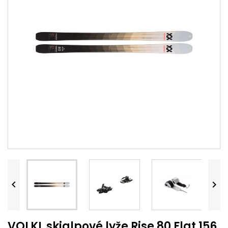


VOLKL skialpové lyže Rise 80 Flat 156