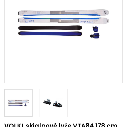
VOLKL skialpové lyže VTA84 178 cm