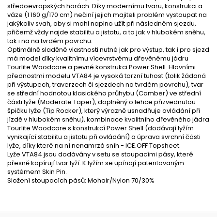
středoevropských horách. Díky modernímu tvaru, konstrukci a
váze (1 160 g/170 cm) nečiní jejich majiteli problém vystoupat na
jakýkoliv svah, aby si mohl naplno užít při následném sjezdu,
přičemž vždy najde stabilitu a jistotu, a to jak v hlubokém sněhu,
tak i na na tvrdém povrchu.
Optimálně sladěné vlastnosti nutné jak pro výstup, tak i pro sjezd
má model díky kvalitnímu vícevrstvému dřevěnému jádru
Tourlite Woodcore a pevné konstrukci Power Shell. Hlavními
přednostmi modelu VTA84 je vysoká torzní tuhost (tolik žádaná
při výstupech, traverzech či sjezdech na tvrdém povrchu), tvar
se střední hodnotou klasického průhybu (Camber) ve střední
části lyže (Moderate Taper), doplněný o lehce přizvednutou
špičku lyže (Tip Rocker), který výrazně usnadňuje ovládání při
jízdě v hlubokém sněhu), kombinace kvalitního dřevěného jádra
Tourlite Woodcore s konstrukcí Power Shell (dodávají lyžím
vynikající stabilitu a jistotu při ovládání) a úprava svrchní části
lyže, díky které na ní nenamrzá sníh - ICE.OFF Topsheet.
Lyže VTA84 jsou dodávány v setu se stoupacími pásy, které
přesně kopírují tvar lyží. K lyžím se upínají patentovaným
systémem Skin Pin.
Složení stoupacích pásů: Mohair/Nylon 70/30%