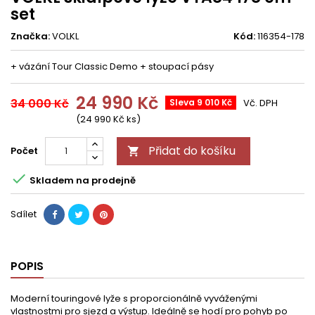
set
Značka:
VOLKL
Kód:
116354-178
+ vázání Tour Classic Demo + stoupací pásy
24 990 Kč
34 000 Kč
Sleva 9 010 Kč
Vč. DPH
(24 990 Kč ks)
Přidat do košíku
Počet


Skladem na prodejně
Sdílet
POPIS
Moderní touringové lyže s proporcionálně vyváženými
vlastnostmi pro sjezd a výstup. Ideálně se hodí pro pohyb po