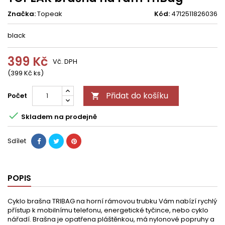
Značka:
Topeak
Kód:
4712511826036
black
399 Kč
Vč. DPH
(399 Kč ks)
Přidat do košíku
Počet


Skladem na prodejně
Sdílet
POPIS
Cyklo brašna TRIBAG na horní rámovou trubku Vám nabízí rychlý
přístup k mobilnímu telefonu, energetické tyčince, nebo cyklo
nářadí. Brašna je opatřena pláštěnkou, má nylonové popruhy a