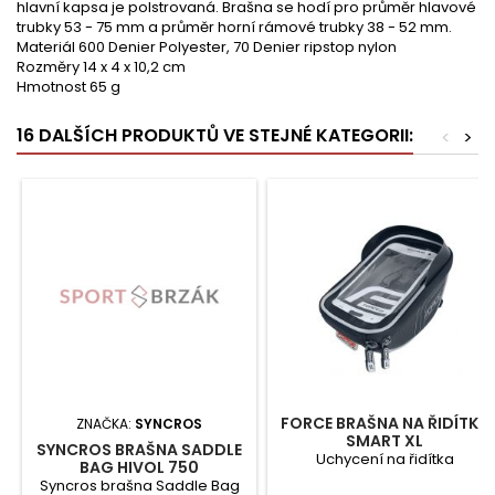
hlavní kapsa je polstrovaná. Brašna se hodí pro průměr hlavové
trubky 53 - 75 mm a průměr horní rámové trubky 38 - 52 mm.
Materiál 600 Denier Polyester, 70 Denier ripstop nylon
Rozměry 14 x 4 x 10,2 cm
Hmotnost 65 g
16 DALŠÍCH PRODUKTŮ VE STEJNÉ KATEGORII:
<
>
FORCE BRAŠNA NA ŘIDÍTKA
ZNAČKA:
SYNCROS
SMART XL
SYNCROS BRAŠNA SADDLE
Uchycení na řidítka
BAG HIVOL 750
Syncros brašna Saddle Bag