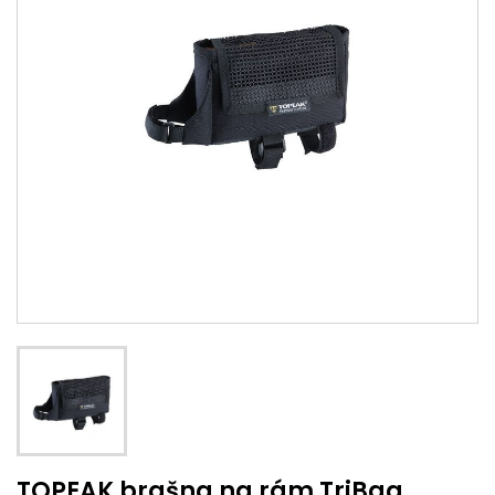
TOPEAK brašna na rám TriBag