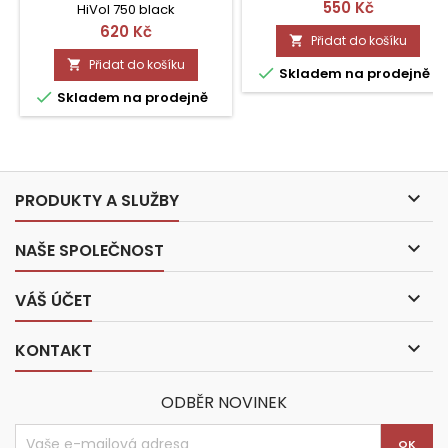
Cena
550 Kč
HiVol 750 black
Cena
620 Kč
Přidat do košíku

Přidat do košíku


Skladem na prodejně

Skladem na prodejně

PRODUKTY A SLUŽBY

NAŠE SPOLEČNOST

VÁŠ ÚČET

KONTAKT
ODBĚR NOVINEK