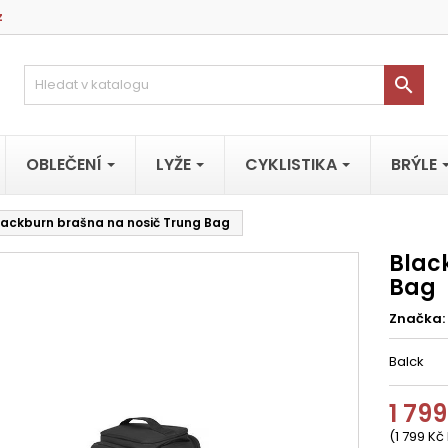
z

OBLEČENÍ
LYŽE
CYKLISTIKA
BRÝLE
lackburn brašna na nosič Trung Bag
Blac
Bag
Značka:
Balck
1 799
(1 799 Kč