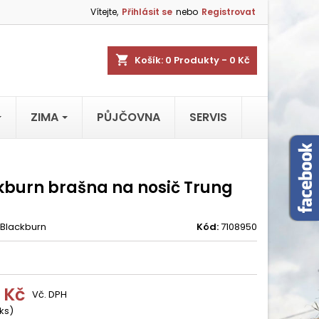
Vítejte,
Přihlásit se
nebo
Registrovat
shopping_cart
Košík:
0
Produkty - 0 Kč
ZIMA
PŮJČOVNA
SERVIS
kburn brašna na nosič Trung
Blackburn
Kód:
7108950
 Kč
Vč. DPH
 ks)