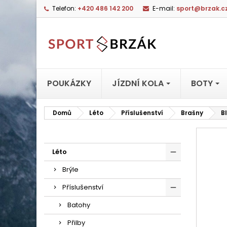
Telefon:
+420 486 142 200
E-mail:
sport@brzak.c
POUKÁZKY
JÍZDNÍ KOLA
BOTY
Domů
Léto
Příslušenství
Brašny
B
Léto
Brýle
Příslušenství
Batohy
Přilby