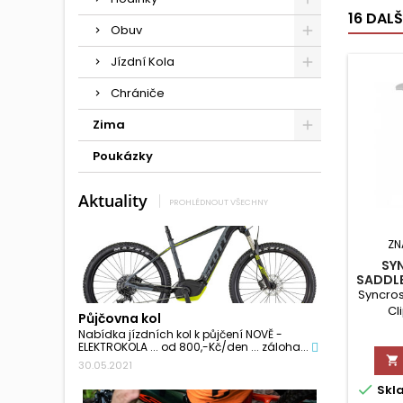
16 DAL
Obuv
Jízdní Kola
Chrániče
Zima
Poukázky
Aktuality
PROHLÉDNOUT VŠECHNY
ZN
SY
SADDLE
Syncro
Cl
Půjčovna kol
Nabídka jízdních kol k půjčení NOVĚ -
ELEKTROKOLA ... od 800,-Kč/den ... záloha...

30.05.2021

Skl