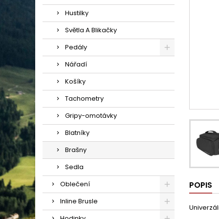
Hustilky
Světla A Blikačky
Pedály
Nářadí
Košíky
Tachometry
Gripy-omotávky
Blatníky
Brašny
Sedla
Oblečení
POPIS
Inline Brusle
Univerzál
Hodinky