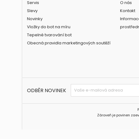
Servis
O nás
Slevy
Kontakt
Novinky
Informac
Vložky do bot na míru
prostřed
Tepelné tvarování bot
Obecná pravidla marketingových soutěží
ODBĚR NOVINEK
Zároveň je povinen zaev