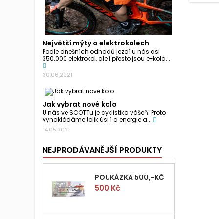
Největší mýty o elektrokolech
Podle dnešních odhadů jezdí u nás asi
350.000 elektrokol, ale i přesto jsou e-kola...
30.06.2021
Jak vybrat nové kolo
U nás ve SCOTTu je cyklistika vášeň. Proto
vynakládáme tolik úsilí a energie a...
14.05.2021
NEJPRODÁVANĚJŠÍ PRODUKTY
POUKÁZKA 500,-KČ
Cena
500 Kč