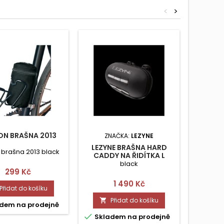
<
>
ON BRAŠNA 2013
ZNAČKA:
LEZYNE
ZNAČ
LEZYNE BRAŠNA HARD
BLAC
 brašna 2013 black
CADDY NA ŘIDÍTKA L
black
Blackbu
Cena
299 Kč
na
Cena
1 490 Kč
Přidat do košíku
Přidat do košíku


dem na prodejně


Skladem na prodejně
Skla