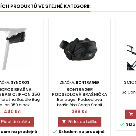
ŠÍCH PRODUKTŮ VE STEJNÉ KATEGORII:
SCIC
AČKA:
SYNCROS
ZNAČKA:
BONTRAGER
NCROS BRAŠNA
BONTRAGER
SciCon
 BAG CLIP-ON 350
PODSEDLOVÁ BRAŠNIČKA
COMP SMALL
s brašna Saddle Bag
Bontrager Podsedlová
ip-on 350 black
brašnička Comp Small
black
Cena
Cena
440 Kč
399 Kč

Přidat do košíku
Přidat do košíku


Skla

adem na prodejně
Skladem na prodejně