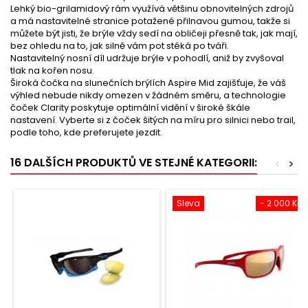
Lehký bio-grilamidový rám využívá většinu obnovitelných zdrojů
a má nastavitelné stranice potažené přilnavou gumou, takže si
můžete být jisti, že brýle vždy sedí na obličeji přesně tak, jak mají,
bez ohledu na to, jak silně vám pot stéká po tváři.
Nastavitelný nosní díl udržuje brýle v pohodlí, aniž by zvyšoval
tlak na kořen nosu.
Široká čočka na slunečních brýlích Aspire Mid zajišťuje, že váš
výhled nebude nikdy omezen v žádném směru, a technologie
čoček Clarity poskytuje optimální vidění v široké škále
nastavení. Vyberte si z čoček šitých na míru pro silnici nebo trail,
podle toho, kde preferujete jezdit.
16 DALŠÍCH PRODUKTŮ VE STEJNÉ KATEGORII:
<
>
Sleva
- 2 000 Kč