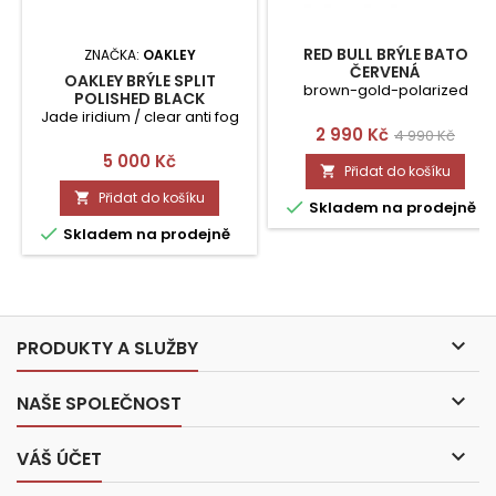
RED BULL BRÝLE BATO
ZNAČKA:
OAKLEY
ČERVENÁ
OAKLEY BRÝLE SPLIT
brown-gold-polarized
POLISHED BLACK
Jade iridium / clear anti fog
Cena
Běžná
2 990 Kč
4 990 Kč
Cena
5 000 Kč
cena
Přidat do košíku

Přidat do košíku


Skladem na prodejně

Skladem na prodejně

PRODUKTY A SLUŽBY

NAŠE SPOLEČNOST

VÁŠ ÚČET