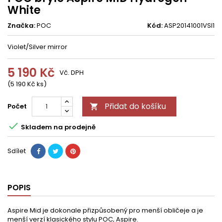
White
Značka:
POC
Kód:
ASP20141001VSI1
Violet/Silver mirror
5 190 Kč
Vč. DPH
(5 190 Kč ks)
Přidat do košíku
Počet


Skladem na prodejně
Sdílet
POPIS
Aspire Mid je dokonale přizpůsobený pro menší obličeje a je
menší verzí klasického stylu POC, Aspire.