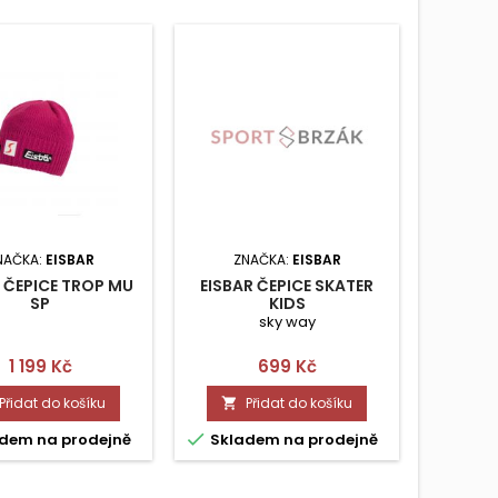
NAČKA:
EISBAR
ZNAČKA:
EISBAR
ZN
 ČEPICE TROP MU
EISBAR ČEPICE SKATER
EISBAR
SP
KIDS
sky way
Cena
Cena
1 199 Kč
699 Kč
Přidat do košíku
Přidat do košíku




dem na prodejně
Skladem na prodejně
Skla