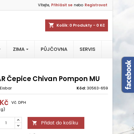
Vítejte,
Přihlásit se
nebo
Registrovat
shopping_cart
Košík:
0
Produkty - 0 Kč
ZIMA
PŮJČOVNA
SERVIS
AR Čepice Chivan Pompon MU
Eisbar
Kód:
30563-659
 Kč
Vč. DPH
kg)
Přidat do košíku
