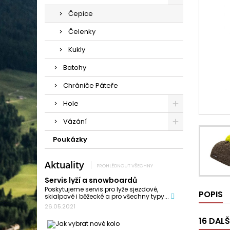
Čepice
Čelenky
Kukly
Batohy
Chrániče Páteře
Hole
Vázání
Poukázky
Aktuality
PROHLÉDNOUT VŠECHNY
Servis lyží a snowboardů
Poskytujeme servis pro lyže sjezdové,
POPIS
skialpové i běžecké a pro všechny typy...
26.05.2021
16 DAL