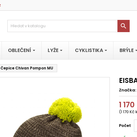
z

OBLEČENÍ
LYŽE
CYKLISTIKA
BRÝLE
 Čepice Chivan Pompon MU
EISB
Značka:
1 170
(1 170 Kč 
Počet