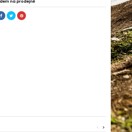
dem na prodejně
<
>