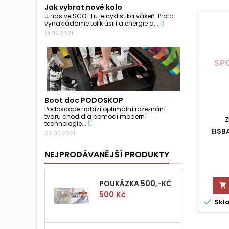
Jak vybrat nové kolo
U nás ve SCOTTu je cyklistika vášeň. Proto
vynakládáme tolik úsilí a energie a...
14.05.2021
Boot doc PODOSKOP
Podoscope nabízí optimální rozeznání
tvaru chodidla pomocí moderní
Z
technologie...
EISB
26.05.2021
NEJPRODÁVANĚJŠÍ PRODUKTY
POUKÁZKA 500,-KČ

Cena
500 Kč

Skl