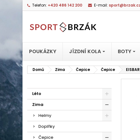
Telefon:
+420 486 142 200
E-mail:
sport@brzak.c
POUKÁZKY
JÍZDNÍ KOLA
BOTY
Domů
Zima
Čepice
Čepice
EISBAR
Léto
Zima
Helmy
Doplňky
Čepice