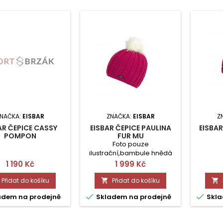
NAČKA:
EISBAR
ZNAČKA:
EISBAR
Z
AR ČEPICE CASSY
EISBAR ČEPICE PAULINA
EISBAR
POMPON
FUR MU
Foto pouze
ilustrační,bambule hnědá
kožešina
Cena
Cena
1 190 Kč
1 999 Kč
Přidat do košíku
Přidat do košíku




adem na prodejně
Skladem na prodejně
Skla