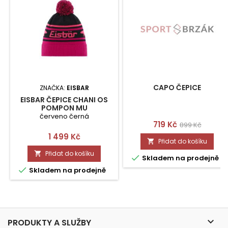
CAPO ČEPICE
ZNAČKA:
EISBAR
EISBAR ČEPICE CHANI OS
POMPON MU
červeno černá
Cena
Běžná
719 Kč
899 Kč
Cena
1 499 Kč
cena
Přidat do košíku

Přidat do košíku


Skladem na prodejně

Skladem na prodejně

PRODUKTY A SLUŽBY