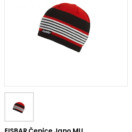
EISBAR Čepice Jano MU