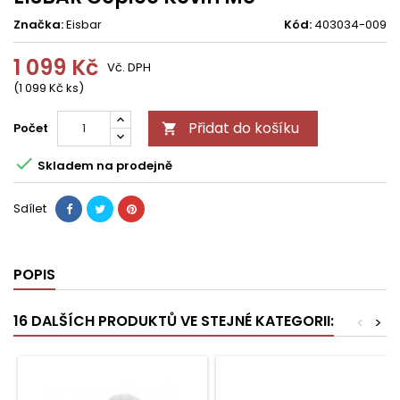
Značka:
Eisbar
Kód:
403034-009
1 099 Kč
Vč. DPH
(1 099 Kč ks)
Přidat do košíku
Počet


Skladem na prodejně
Sdílet
POPIS
16 DALŠÍCH PRODUKTŮ VE STEJNÉ KATEGORII:
<
>