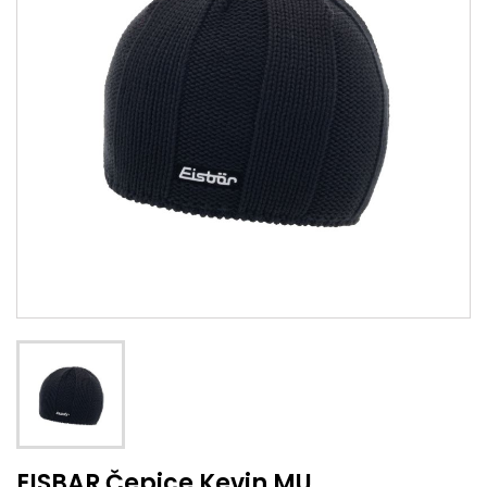
EISBAR Čepice Kevin MU