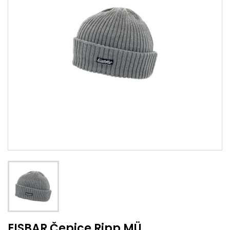
EISBAR Čepice Ripp MÜ