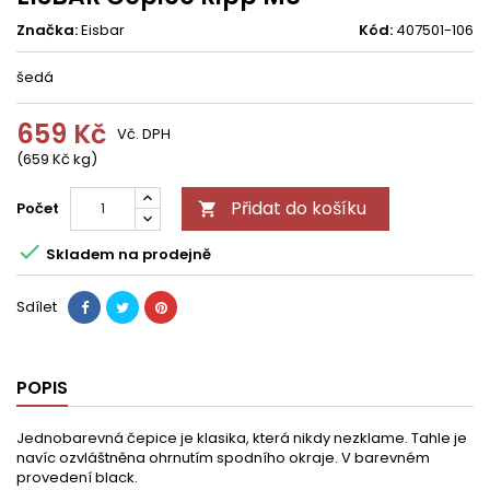
Značka:
Eisbar
Kód:
407501-106
šedá
659 Kč
Vč. DPH
(659 Kč kg)
Přidat do košíku
Počet


Skladem na prodejně
Sdílet
POPIS
Jednobarevná čepice je klasika, která nikdy nezklame. Tahle je
navíc ozvláštněna ohrnutím spodního okraje. V barevném
provedení black.