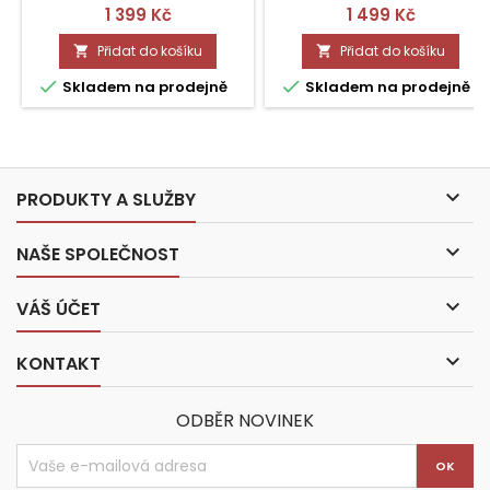
Cena
Cena
1 399 Kč
1 499 Kč
Přidat do košíku
Přidat do košíku




Skladem na prodejně
Skladem na prodejně

PRODUKTY A SLUŽBY

NAŠE SPOLEČNOST

VÁŠ ÚČET

KONTAKT
ODBĚR NOVINEK