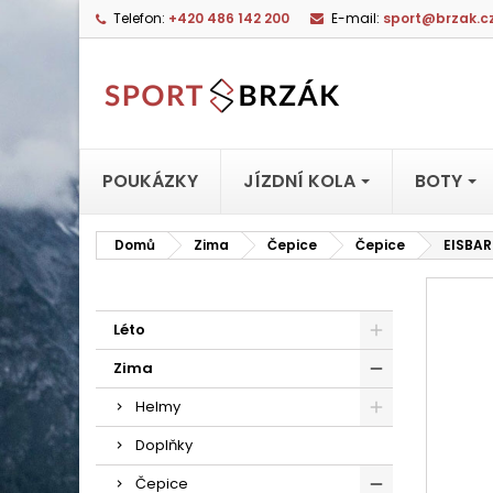
Telefon:
+420 486 142 200
E-mail:
sport@brzak.c
POUKÁZKY
JÍZDNÍ KOLA
BOTY
Domů
Zima
Čepice
Čepice
EISBAR
Léto
Zima
Helmy
Doplňky
Čepice