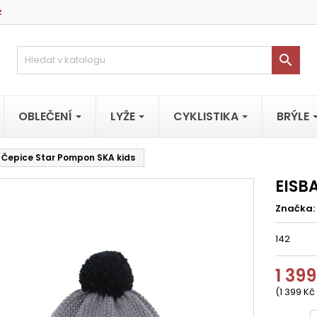
z

OBLEČENÍ
LYŽE
CYKLISTIKA
BRÝLE
 Čepice Star Pompon SKA kids
EISB
Značka:
142
1 399
(1 399 Kč