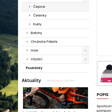
Čepice
Čelenky
Kukly
Batohy
Chrániče Páteře
Hole
Vázání
Poukázky
Aktuality
PROHLÉDNOUT VŠECHNY
POPIS
Sportovn
pompon dě