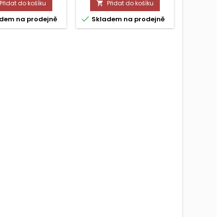
Přidat do košíku
Přidat do košíku




dem na prodejně
Skladem na prodejně
Skla