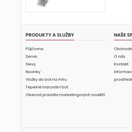
cena
PRODUKTY A SLUŽBY
NAŠE S
Půjčovna
Obchodn
Servis
O nás
Slevy
Kontakt
Novinky
Informac
Vložky do bot na míru
prostřed
Tepelné tvarování bot
Obecná pravidla marketingových soutěží