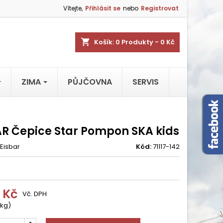
Vítejte,
Přihlásit se
nebo
Registrovat
shopping_cart
Košík:
0
Produkty - 0 Kč
ZIMA
PŮJČOVNA
SERVIS
AR Čepice Star Pompon SKA kids
Eisbar
Kód:
71117-142
 Kč
Vč. DPH
 kg)