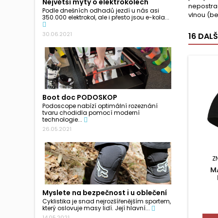
Největší mýty o elektrokolech
nepostra
Podle dnešních odhadů jezdí u nás asi
vlnou (be
350.000 elektrokol, ale i přesto jsou e-kola...
30.06.2021
16 DAL
Boot doc PODOSKOP
Podoscope nabízí optimální rozeznání
tvaru chodidla pomocí moderní
technologie...
26.05.2021
Z
M
Myslete na bezpečnost i u oblečení
Cyklistika je snad nejrozšířenějším sportem,
který oslovuje masy lidí. Její hlavní...
14.05.2021