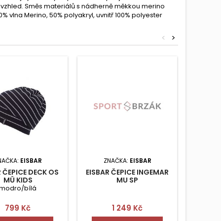
ní vzhled. Směs materiálů s nádherně měkkou merino
50% vlna Merino, 50% polyakryl, uvnitř 100% polyester
<
>
NAČKA:
EISBAR
ZNAČKA:
EISBAR
ZN
R ČEPICE DECK OS
EISBAR ČEPICE INGEMAR
MA
MÜ KIDS
MU SP
modro/bílá
Cena
Cena
799 Kč
1 249 Kč