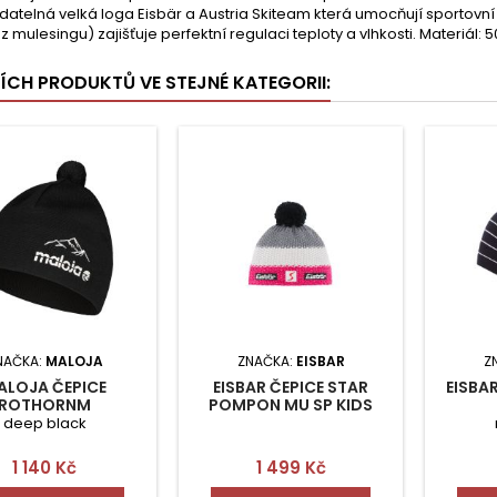
datelná velká loga Eisbär a Austria Skiteam která umocňují sportov
z mulesingu) zajišťuje perfektní regulaci teploty a vlhkosti. Materiál: 
ŠÍCH PRODUKTŮ VE STEJNÉ KATEGORII:
NAČKA:
MALOJA
ZNAČKA:
EISBAR
Z
ALOJA ČEPICE
EISBAR ČEPICE STAR
EISBA
ROTHORNM
POMPON MU SP KIDS
deep black
Cena
Cena
1 140 Kč
1 499 Kč