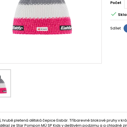
Počet

Skla
Sdílet
í, hrubě pletená dětská čepice Eisbär. Tříbarevné blokové pruhy v 
lají ze Star Pompon MÜ SP Kids v deštivém podzimu a a chladné zimě