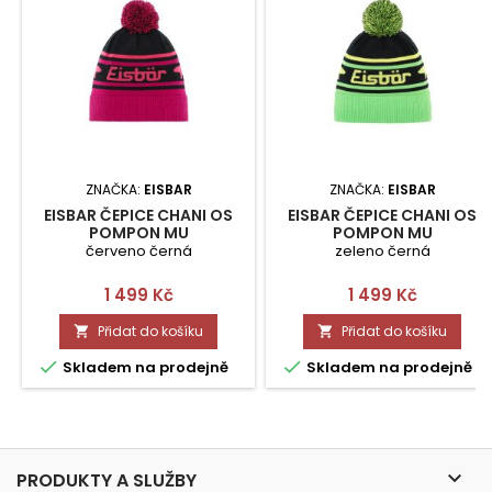
ZNAČKA:
EISBAR
ZNAČKA:
EISBAR
EISBAR ČEPICE CHANI OS
EISBAR ČEPICE CHANI OS
POMPON MU
POMPON MU
červeno černá
zeleno černá
Cena
Cena
1 499 Kč
1 499 Kč
Přidat do košíku
Přidat do košíku




Skladem na prodejně
Skladem na prodejně

PRODUKTY A SLUŽBY