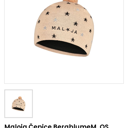
Maloja Čepice BergblumeM. OS