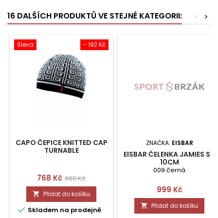
16 DALŠÍCH PRODUKTŮ VE STEJNÉ KATEGORII:
<
>
Sleva
- 192 Kč
CAPO ČEPICE KNITTED CAP
ZNAČKA:
EISBAR
TURNABLE
EISBAR ČELENKA JAMIES SA
10CM
009 černá
Cena
Běžná
768 Kč
960 Kč
Cena
999 Kč
cena
Přidat do košíku

Přidat do košíku


Skladem na prodejně