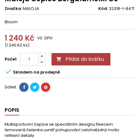
Značka:
MALOJA
Kód:
32318-1-8471
Bloom
1 240 Kč
Vč. DPH
(1 240 Kč ks)
Přidat do košíku
Počet


Skladem na prodejně
Sdílet
POPIS
Multisportovní čepice ve speciálním designu fleecem
lemovaná čelenka uvnitř pohupování celohvězdný motiv
reflexní detaily