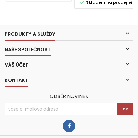

Skladem na prodejně

PRODUKTY A SLUŽBY

NAŠE SPOLEČNOST

VÁŠ ÚČET

KONTAKT
ODBĚR NOVINEK