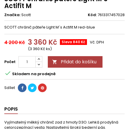
Actifit M
Značka:
Scott
Kód:
7613317457028
SCOTT chránič páteře Light M´s Actifit M red-blue
3 360 Kč
4 200 Kč
Sleva 840 Kč
Vč. DPH
(3 360 Kč ks)
Přidat do košíku
Počet


Skladem na prodejně
Sdílet
POPIS
Vyjímatelný měkký chránič zad z hmoty D3O. Lehká prodyšná
celorozepínací vesta. Nastavitelný široký bederní pás.