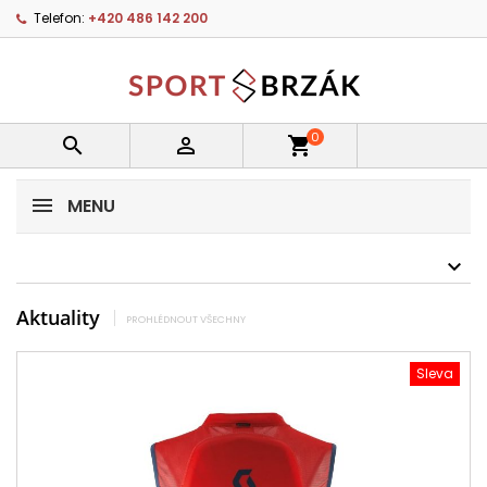
Telefon:
+420 486 142 200
0


shopping_cart
MENU
Aktuality
PROHLÉDNOUT VŠECHNY
Sleva