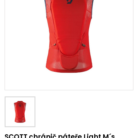
SCOTT chránič páteře Light M´s