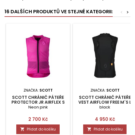
16 DALŠÍCH PRODUKTŮ VE STEJNÉ KATEGORII:
<
>
ZNAČKA:
SCOTT
ZNAČKA:
SCOTT
SCOTT CHRÁNIČ PÁTEŘE
SCOTT CHRÁNIČ PÁTEŘE
PROTECTOR JR AIRFLEX S
VEST AIRFLOW FREE M´S L
Neon pink
black
Cena
Cena
2 700 Kč
4 950 Kč
Přidat do košíku
Přidat do košíku

