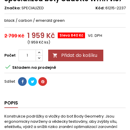
Značka:
SPECIALIZED
Kód:
61215-2237
black / carbon / emerald green
1 959 Kč
2 799 Kč
Sleva 840 Kč
Vč. DPH
(1 959 Kč ks)
Přidat do košíku
Počet


Skladem na prodejně
Sdílet
POPIS
Konstrukce podrážky a vložky do bot Body Geometry: Jsou
ergonomicky navrženy a vědecky testovány, aby zvýšily sílu,
efektivitu, výdrž a snížili riziko zranění optimalizací zarovnání