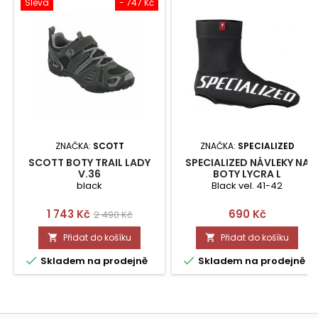
Sleva
- 747 Kč
ZNAČKA:
SCOTT
ZNAČKA:
SPECIALIZED
SCOTT BOTY TRAIL LADY
SPECIALIZED NÁVLEKY NA
V.36
BOTY LYCRA L
black
Black vel. 41-42
Cena
Běžná
Cena
1 743 Kč
690 Kč
2 490 Kč
cena
Přidat do košíku
Přidat do košíku




Skladem na prodejně
Skladem na prodejně