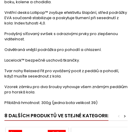
boku, kolene a chodidla.
Vnitřní deska Lollipop™ zvyšuje efektivitu šlapání, střed podrážky
EVA současně stabilizuje a poskytuje tlumení při sesednutí z
kola: Index tuhosti 4,0.
Prodyšný síťovaný svršek s odrazivými prvky pro zlepšenou
viditelnost.
Odvětraná vnější podrážka pro pohodlí a chlazení.
Lacelock™ bezpečně uschová tkaničky.
Tvar nohy Relaxed Fit pro vyvážený pocit z pedálů a pohodlí,
když musíte sesednout z kola.
Vzorek zámku pro dva šrouby vyhovuje všem známým pedálům
pro horská kola.
Přibližná hmotnost: 300g (jedna bota velikost 39)
8 DALŠÍCH PRODUKTŮ VE STEJNÉ KATEGORII:
<
>