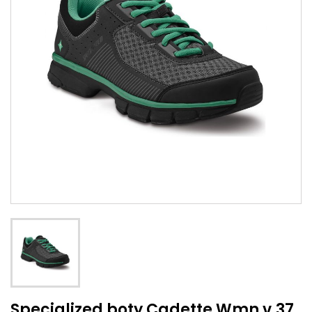
Specialized boty Cadette Wmn v.37