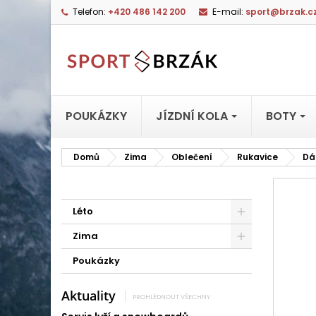
Telefon:
+420 486 142 200
E-mail:
sport@brzak.c
POUKÁZKY
JÍZDNÍ KOLA
BOTY
Domů
Zima
Oblečení
Rukavice
Dá
Léto
Zima
Poukázky
Aktuality
PROHLÉDNOUT VŠECHNY