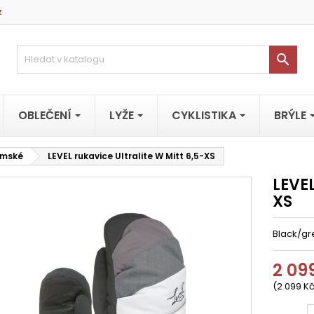
z

OBLEČENÍ
LYŽE
CYKLISTIKA
BRÝLE
mské
LEVEL rukavice Ultralite W Mitt 6,5-XS
LEVEL
XS
Black/gr
2 09
(2 099 Kč