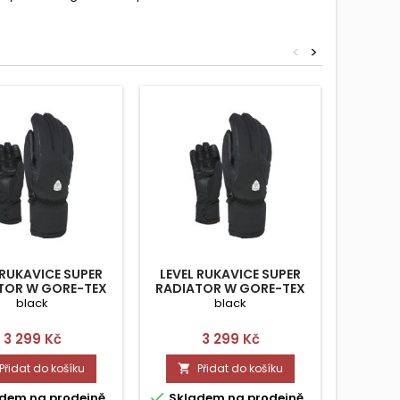
<
>
 RUKAVICE SUPER
LEVEL RUKAVICE SUPER
LEVEL
TOR W GORE-TEX
RADIATOR W GORE-TEX
RADIA
XS 6,5
SM 7,5
GOR
black
black
Cena
Cena
3 299 Kč
3 299 Kč
Přidat do košíku
Přidat do košíku




dem na prodejně
Skladem na prodejně
Skla