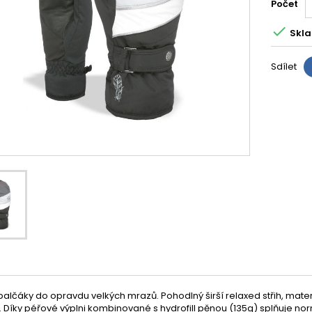
Počet

Skla
Sdílet
lčáky do opravdu velkých mrazů. Pohodlný širší relaxed střih, mater
. Díky péřové výplni kombinované s hydrofill pěnou (135g) splňuje 