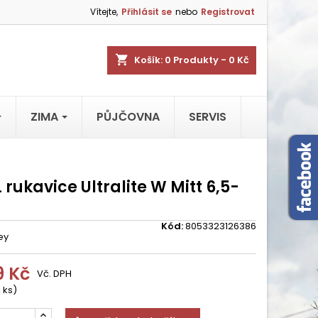
Vítejte,
Přihlásit se
nebo
Registrovat
shopping_cart
Košík:
0
Produkty - 0 Kč
ZIMA
PŮJČOVNA
SERVIS
 rukavice Ultralite W Mitt 6,5-
Kód:
8053323126386
ey
9 Kč
Vč. DPH
 ks)