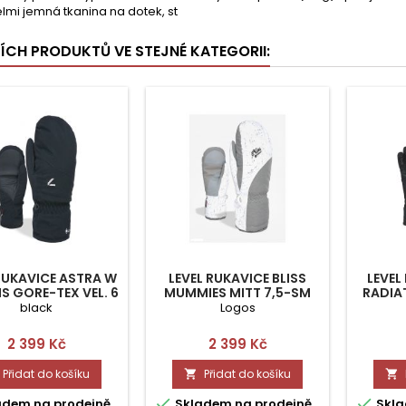
lmi jemná tkanina na dotek, st
ŠÍCH PRODUKTŮ VE STEJNÉ KATEGORII:
RUKAVICE ASTRA W
LEVEL RUKAVICE BLISS
LEVEL
S GORE-TEX VEL. 6
MUMMIES MITT 7,5-SM
RADIA
- XXS
black
Logos
Cena
Cena
2 399 Kč
2 399 Kč
Přidat do košíku
Přidat do košíku




adem na prodejně
Skladem na prodejně
Skla