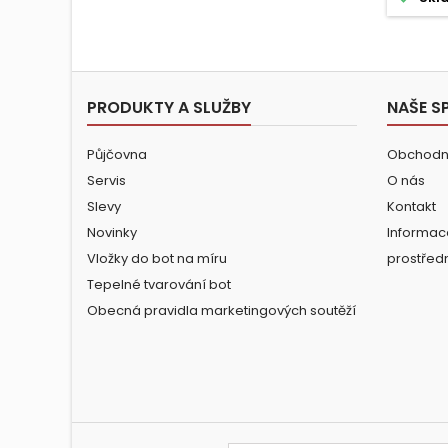
PRODUKTY A SLUŽBY
NAŠE S
Půjčovna
Obchodn
Servis
O nás
Slevy
Kontakt
Novinky
Informac
Vložky do bot na míru
prostřed
Tepelné tvarování bot
Obecná pravidla marketingových soutěží