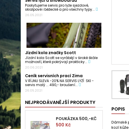
Servis lyží a snowboardů
Poskytujeme servis pro lyže sjezdové,
skialpové i běžecké a pro všechny typy...
26.05.2021
Jízdní kola značky Scott
Jízdní kola Scott se vyrábějí v široké škále
možností, které pokrývají prakticky...
20.06.2021
Ceník servisních prací Zima
V ŘÍJNU SLEVA -20% NA SERVIS LYŽÍ SKI -
servis malý ... 490,- broušení...
26.05.2021
NEJPRODÁVANĚJŠÍ PRODUKTY
POPIS
POUKÁZKA 500,-KČ
Dámské pa
Cena
500 Kč
kozí kůže