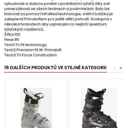
vybudovali si dobrou pověst v podvědomí lyžařů díky své
univerzálnosti ve všech terénech a podmínkách. Boty lze
tvarovat za pomocí InfraRed technologie, vnitřní botička je
zateplená Primaloftem pro ještě větší pohodlí. Dostupná v
několika tvrdostech aby uspokojila co nejširší spektrum
lyžařských nadšenců.
Šířka:100
Flexe:85
Tech1:Tri Fit technology,
Tech2:Precision Fit W-Primaloft
Tech3:Tri Force Construction
16 DALŠÍCH PRODUKTŮ VE STEJNÉ KATEGORII:
<
>