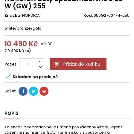
W (GW) 255
Značka:
NORDICA
Kód:
050G27004F4-255
white/bronze/gold
10 490 Kč
Vč. DPH
(10 490 Kč ks)
Přidat do košíku
Počet


Skladem na prodejně
Sdílet
POPIS
Kolekce Speedmachine je určena pro všechny lyžaře, jejichž
vášeň nezná hranice. Boty, které získaly spousty cen a