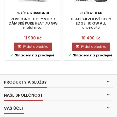
ZNAČKA:
ROSSIGNOL
ZNAČKA:
HEAD
ROSSIGNOL BOTY SJEZD
HEAD SJEZDOVÉ BOTY
DÁMSKÉ PURE HEAT 70 GW
EDGE 110 GW ALL
255
MOUNTAIN 27/27.5
metal silver
anthracite
Cena
Cena
11 990 Kč
10 490 Kč
Přidat do košíku
Přidat do košíku




Skladem na prodejně
Skladem na prodejně

PRODUKTY A SLUŽBY

NAŠE SPOLEČNOST

VÁŠ ÚČET