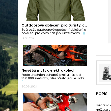
Outdoorové oblečení pro turisty, cyklisty a...
Zdá se, že outdoorové sportovní oblečení a
oblečení pro volný čas jsou inzerovány...
14.05.2021
Největší mýty o elektrokolech
Podle dnešních odhadů jezdí u nás asi
350.000 elektrokol, ale i přesto jsou e-kola...
30.06.2021
POPIS
Lyžařská 
můžete za