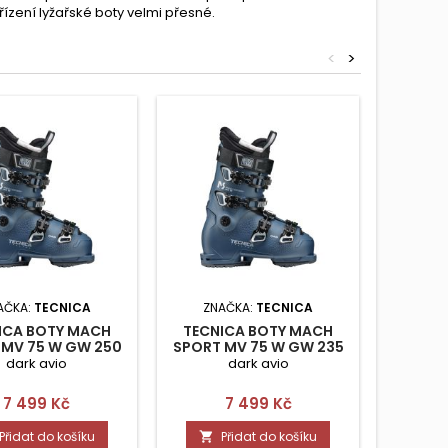
ízení lyžařské boty velmi přesné.
<
>
AČKA:
TECNICA
ZNAČKA:
TECNICA
Z
ICA BOTY MACH
TECNICA BOTY MACH
HEAD D
 MV 75 W GW 250
SPORT MV 75 W GW 235
75 
dark avio
dark avio
Cena
Cena
7 499 Kč
7 499 Kč
Přidat do košíku
Přidat do košíku

