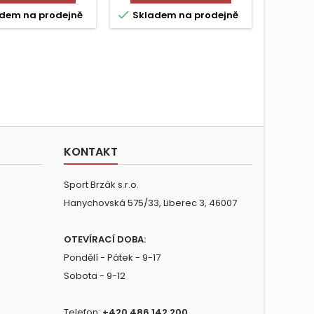


dem na prodejně
Skladem na prodejně
Skla
KONTAKT
Sport Brzák s.r.o.
Hanychovská 575/33, Liberec 3, 46007
OTEVÍRACÍ DOBA:
Pondělí - Pátek - 9-17
Sobota - 9-12
Telefon:
+420 486 142 200