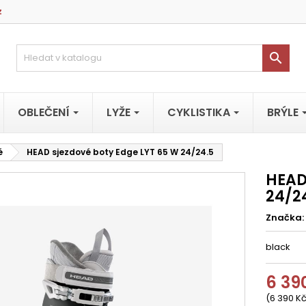
z

OBLEČENÍ
LYŽE
CYKLISTIKA
BRÝLE
é
HEAD sjezdové boty Edge LYT 65 W 24/24.5
HEAD
24/2
Značka:
black
6 39
(6 390 Kč