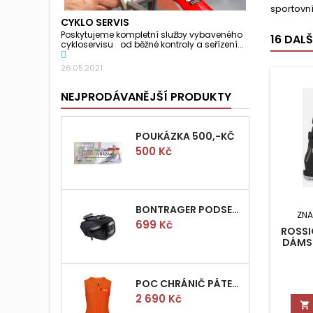
sportovní
CYKLO SERVIS
Poskytujeme kompletní služby vybaveného
16 DAL
cykloservisu od běžné kontroly a seřízení...
26.05.2021
NEJPRODÁVANĚJŠÍ PRODUKTY
POUKÁZKA 500,-KČ
Cena
500 Kč
BONTRAGER PODSEDLOVÁ BRAŠNIČKA PRO QUICK S
ZNA
Cena
699 Kč
ROSSI
DÁMSK
POC CHRÁNIČ PÁTEŘE POCITO VPD AIR VEST VEL.M
Cena
2 690 Kč
