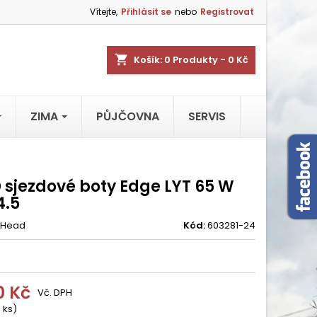
Vítejte,
Přihlásit se
nebo
Registrovat
shopping_cart
Košík:
0
Produkty - 0 Kč
ZIMA
PŮJČOVNA
SERVIS
 sjezdové boty Edge LYT 65 W
4.5
Head
Kód:
603281-24
0 Kč
Vč. DPH
 ks)