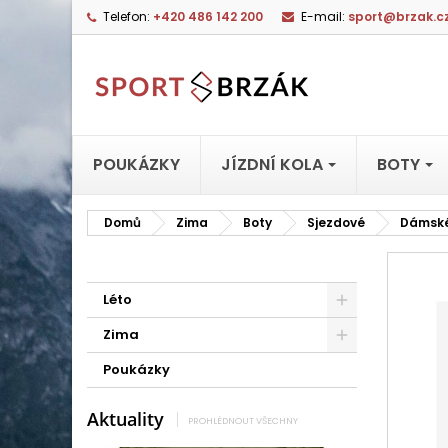
Telefon:
+420 486 142 200
E-mail:
sport@brzak.c
POUKÁZKY
JÍZDNÍ KOLA
BOTY
Domů
Zima
Boty
Sjezdové
Dámsk
Léto
Zima
Poukázky
Aktuality
PROHLÉDNOUT VŠECHNY