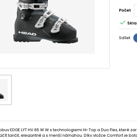
Počet

Skla
Sdílet
obuv EDGE LYT HV 65 W W s technologiemi Hi-Top a Duo Flex, které za
čít tančit, elegantně a s menší námahou. Díky vložce Comfort je bot