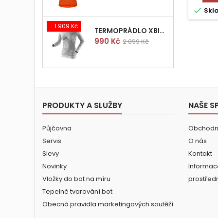

Skl
- 1 909 Kč
TERMOPRÁDLO XBIONIC RADIACTOR WOMAN SHIRT LONGS L/XL
Cena
Běžná
990 Kč
2 899 Kč
cena
PRODUKTY A SLUŽBY
NAŠE S
Půjčovna
Obchodn
Servis
O nás
Slevy
Kontakt
Novinky
Informac
Vložky do bot na míru
prostřed
Tepelné tvarování bot
Obecná pravidla marketingových soutěží