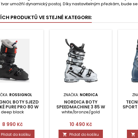
 tvar umožňí dynamický postoj. Díky nastavitelným přezkám, bude seř
ŠÍCH PRODUKTŮ VE STEJNÉ KATEGORII:
ČKA:
ROSSIGNOL
ZNAČKA:
NORDICA
ZN
GNOL BOTY SJEZD
NORDICA BOTY
TECN
É PURE PRO 80 W
SPEEDMACHINE 3 85 W
SPORT
235
(GW) 255
deep black
white/bronze/gold
Cena
Cena
8 990 Kč
10 490 Kč
Přidat do košíku
Přidat do košíku

