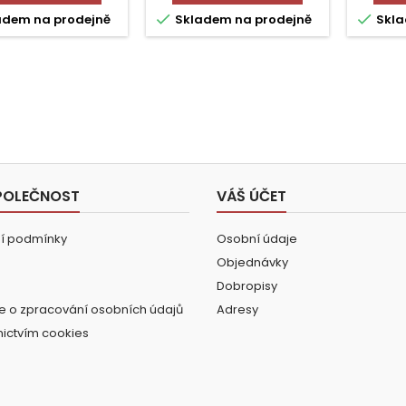


adem na prodejně
Skladem na prodejně
Skla
POLEČNOST
VÁŠ ÚČET
í podmínky
Osobní údaje
Objednávky
Dobropisy
e o zpracování osobních údajů
Adresy
nictvím cookies