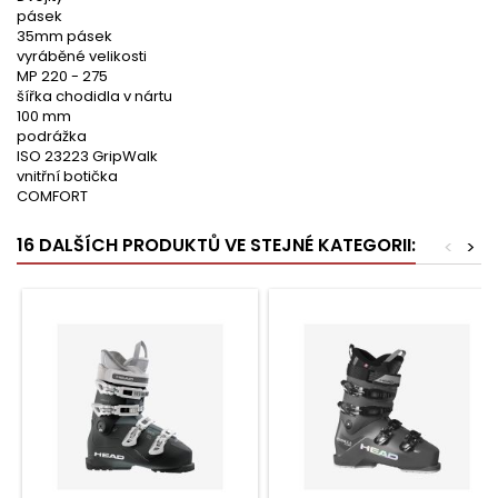
pásek
35mm pásek
vyráběné velikosti
MP 220 - 275
šířka chodidla v nártu
100 mm
podrážka
ISO 23223 GripWalk
vnitřní botička
COMFORT
16 DALŠÍCH PRODUKTŮ VE STEJNÉ KATEGORII:
<
>