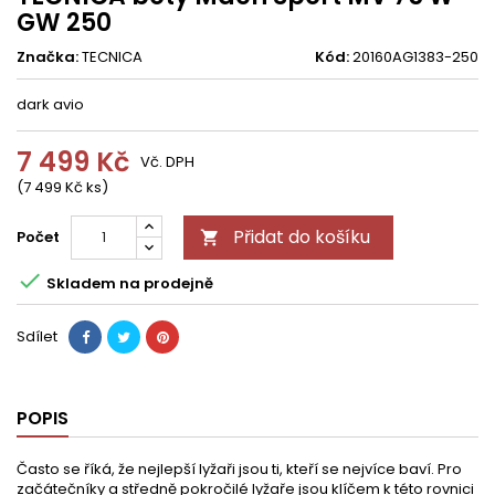
GW 250
Značka:
TECNICA
Kód:
20160AG1383-250
dark avio
7 499 Kč
Vč. DPH
(7 499 Kč ks)
Přidat do košíku
Počet


Skladem na prodejně
Sdílet
POPIS
Často se říká, že nejlepší lyžaři jsou ti, kteří se nejvíce baví. Pro
začátečníky a středně pokročilé lyžaře jsou klíčem k této rovnici