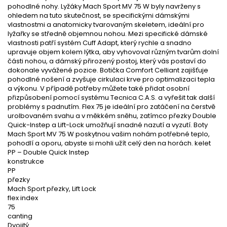
pohodlné nohy. Lyžáky Mach Sport MV 75 W byly navrženy s
ohledem na tuto skutečnost, se specifickými dámskými
vlastnostmi a anatomicky tvarovaným skeletem, ideální pro
lyžařky se středně objemnou nohou. Mezi specifické dámské
vlastnosti patří systém Cuff Adapt, který rychle a snadno
upravuje objem kolem lýtka, aby vyhovoval různým tvarům dolní
části nohou, a dámský přirozený postoj, který vás postaví do
dokonale vyvážené pozice. Botička Comfort Celliant zajišťuje
pohodlné nošení a zvyšuje cirkulaci krve pro optimalizaci tepla
a výkonu. V případě potřeby můžete také přidat osobní
přizpůsobení pomocí systému Tecnica C.A.S. a vyřešit tak další
problémy s padnutím. Flex 75 je ideální pro zatáčení na čerstvě
urolbovaném svahu a v měkkém sněhu, zatímco přezky Double
Quick-Instep a Lift-Lock umožňují snadné nazutí a vyzutí. Boty
Mach Sport MV 75 W poskytnou vašim nohám potřebné teplo,
pohodlí a oporu, abyste si mohli užít celý den na horách. kelet
PP – Double Quick Instep
konstrukce
PP
přezky
Mach Sport přezky, Lift Lock
flex index
75
canting
Dvojitý