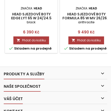
ZNAČKA:
HEAD
ZNAČKA:
HEAD
HEAD SJEZDOVÉ BOTY
HEAD SJEZDOVÉ BOTY
EDGE LYT 65 W 24/24.5
FORMULA 85 W MV 26/26.5
black
anthracite
Cena
Cena
6 390 Kč
9 490 Kč
Přidat do košíku
Přidat do košíku




Skladem na prodejně
Skladem na prodejně

PRODUKTY A SLUŽBY

NAŠE SPOLEČNOST

VÁŠ ÚČET
