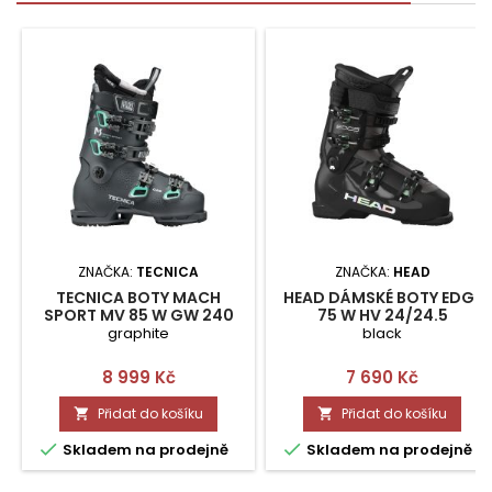
ZNAČKA:
TECNICA
ZNAČKA:
HEAD
TECNICA BOTY MACH
HEAD DÁMSKÉ BOTY EDGE
SPORT MV 85 W GW 240
75 W HV 24/24.5
graphite
black
Cena
Cena
8 999 Kč
7 690 Kč
Přidat do košíku
Přidat do košíku




Skladem na prodejně
Skladem na prodejně