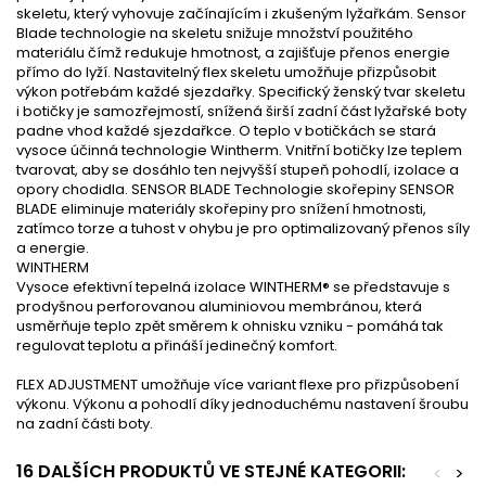
skeletu, který vyhovuje začínajícím i zkušeným lyžařkám. Sensor
Blade technologie na skeletu snižuje množství použitého
materiálu čímž redukuje hmotnost, a zajišťuje přenos energie
přímo do lyží. Nastavitelný flex skeletu umožňuje přizpůsobit
výkon potřebám každé sjezdařky. Specifický ženský tvar skeletu
i botičky je samozřejmostí, snížená širší zadní část lyžařské boty
padne vhod každé sjezdařkce. O teplo v botičkách se stará
vysoce účinná technologie Wintherm. Vnitřní botičky lze teplem
tvarovat, aby se dosáhlo ten nejvyšší stupeň pohodlí, izolace a
opory chodidla. SENSOR BLADE Technologie skořepiny SENSOR
BLADE eliminuje materiály skořepiny pro snížení hmotnosti,
zatímco torze a tuhost v ohybu je pro optimalizovaný přenos síly
a energie.
WINTHERM
Vysoce efektivní tepelná izolace WINTHERM® se představuje s
prodyšnou perforovanou aluminiovou membránou, která
usměrňuje teplo zpět směrem k ohnisku vzniku - pomáhá tak
regulovat teplotu a přináší jedinečný komfort.
FLEX ADJUSTMENT umožňuje více variant flexe pro přizpůsobení
výkonu. Výkonu a pohodlí díky jednoduchému nastavení šroubu
na zadní části boty.
16 DALŠÍCH PRODUKTŮ VE STEJNÉ KATEGORII:
<
>