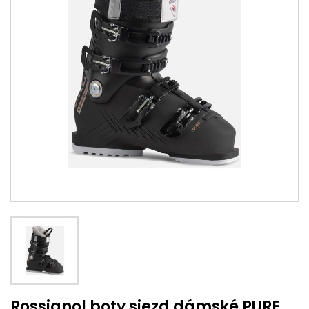
Rossignol boty sjezd dámské PURE