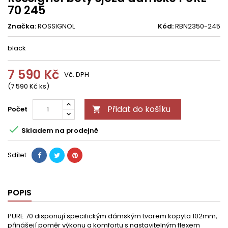
70 245
Značka:
ROSSIGNOL
Kód:
RBN2350-245
black
7 590 Kč
Vč. DPH
(7 590 Kč ks)
Přidat do košíku
Počet


Skladem na prodejně
Sdílet
POPIS
PURE 70 disponují specifickým dámským tvarem kopyta 102mm,
přinášejí poměr výkonu a komfortu s nastavitelným flexem