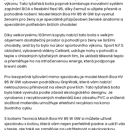
výkonu. Tato lyžařská bota poprvé kombinuje inovativní systém
zapínání BOA s flexibilní flexí 95, díky čemuž si užijete přesné a
pohodlné nošení. Model Mach Boa HV 85 W GW byl vyvinut
ženami pro ženy a je speciálně přizpůsoben ženské anatomii a
speciálním potřebám širších chodidel.
Díky velkorysému 103mm kopytu nabízí tato bota s velkým
objemem dostatečný prostor a pohodlí pro ženy se širšími
chodidly, aniž by to bylo na úkor sportovního výkonu. Sport N.F.S.
obložení, vybavená vlákny Celliant, udržuje nohy v pohodlí a
teple v chladných lyžařských dnech tím, že ukládá tělesné teplo
a přeměňuje ho na infračervenou energii, která podporuje
krevní oběh.
Pro bezpečné lyžování mimo sjezdovku je model Mach Boa HV
85 W GW vybaven podrážkou GripWalk, která vám nabízí
neklouzavou přilnavost na všech površích. Tato lyžařská bota
byla také vyvinuta podle zásad ekologického designu: Je
vyrobena z recyklovaných materiálů bez obsahu PVC a snížená
složitost materiálu umožňuje efektivní recyklaci na konci
životního cyklu.
S botami Tecnica Mach Boa HV 85 W GW si můžete užívat
sjezdovku s botou, která vám nejen perfektně padne a udrží vás
v teple, ale také se zaměřuje na udržitelnost a ekologickou