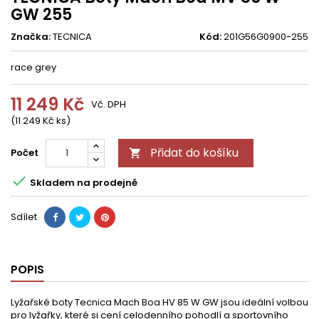
GW 255
Značka:
TECNICA
Kód:
201G56G0900-255
race grey
11 249 Kč
Vč. DPH
(11 249 Kč ks)
Přidat do košíku
Počet


Skladem na prodejně
Sdílet
POPIS
Lyžařské boty Tecnica Mach Boa HV 85 W GW jsou ideální volbou
pro lyžařky, které si cení celodenního pohodlí a sportovního