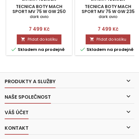
TECNICA BOTY MACH
TECNICA BOTY MACH
SPORT MV 75 W GW 250
SPORT MV 75 W GW 235
dark avio
dark avio
Cena
Cena
7 499 Kč
7 499 Kč
Přidat do košíku
Přidat do košíku




Skladem na prodejně
Skladem na prodejně

PRODUKTY A SLUŽBY

NAŠE SPOLEČNOST

VÁŠ ÚČET

KONTAKT