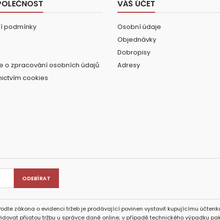
POLEČNOST
VÁŠ ÚČET
í podmínky
Osobní údaje
Objednávky
Dobropisy
e o zpracování osobních údajů
Adresy
nictvím cookies
Podle zákona o evidenci tržeb je prodávající povinen vystavit kupujícímu účtenku
idovat přijatou tržbu u správce daně online; v případě technického výpadku pak