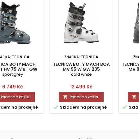
NAČKA:
TECNICA
ZNAČKA:
TECNICA
ZN
NICA BOTY MACH
TECNICA BOTY MACH BOA
TECNIC
T HV 75 W RT GW
MV 95 W GW 235
MV 8
265
sport grey
cold white
Cena
Cena
6 749 Kč
12 499 Kč
Přidat do košíku
Přidat do košíku




adem na prodejně
Skladem na prodejně
Skla