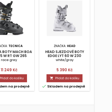
AČKA:
TECNICA
ZNAČKA:
HEAD
ZNA
A BOTY MACH BOA
HEAD SJEZDOVÉ BOTY
TECNIC
5 W RT GW 265
EDGE LYT 60 W 230
MV 
race grey
white/gray
Cena
Cena
11 249 Kč
5 390 Kč
Přidat do košíku
Přidat do košíku




dem na prodejně
Skladem na prodejně
Skla