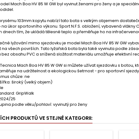
Model Mach Boa HV 85 W GW byl vyvinut ženami pro ženy a je speciá
hodidel.
orysému 103mm kopytu nabízí tato bota s velkým objemem dostatečný 
o na úkor sportovního výkonu. Sport N.F.S. obložení, vybavená vlákny C
h dnech tím, že ukládá tělesné teplo a přeměňuje ho na infračervenou
ečné lyžování mimo sjezdovku je model Mach Boa HV 85 W GW vybav
t na všech površích. Tato lyžařská bota byla také vyvinuta podle zá
 bez obsahu PVC a snížená složitost materiálu umožňuje efektivní recy
Tecnica Mach Boa HV 85 W GW si můžete užívat sjezdovku s botou, kte
aměřuje na udržitelnost a ekologickou šetrnost - pro sportovní sjezd
mus chůze: ne
šířka: široký (velký objem)
Ne
tandard: GripWalk
2024/25
upina podle věku/pohlaví: vyvinutý pro ženy
ŠÍCH PRODUKTŮ VE STEJNÉ KATEGORII: