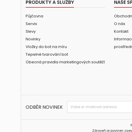
PRODUKTY A SLUŽBY
NAŠE S
Půjčovna
Obchodn
Servis
O nás
Slevy
Kontakt
Novinky
Informac
Vložky do bot na míru
prostřed
Tepelné tvarování bot
Obecná pravidla marketingových soutěží
ODBĚR NOVINEK
Zároveň je povinen zaev