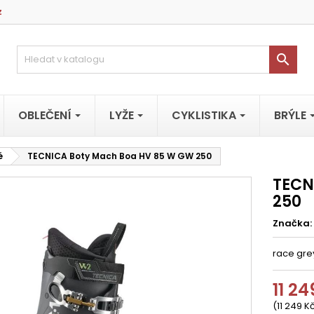
z

OBLEČENÍ
LYŽE
CYKLISTIKA
BRÝLE
é
TECNICA Boty Mach Boa HV 85 W GW 250
TECN
250
Značka:
race gre
11 24
(11 249 K