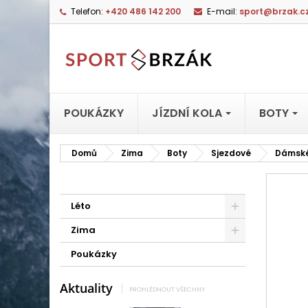
Telefon:
+420 486 142 200
E-mail:
sport@brzak.c
POUKÁZKY
JÍZDNÍ KOLA
BOTY
Domů
Zima
Boty
Sjezdové
Dámsk
Léto
Zima
Poukázky
Aktuality
PROHLÉDNOUT VŠECHNY