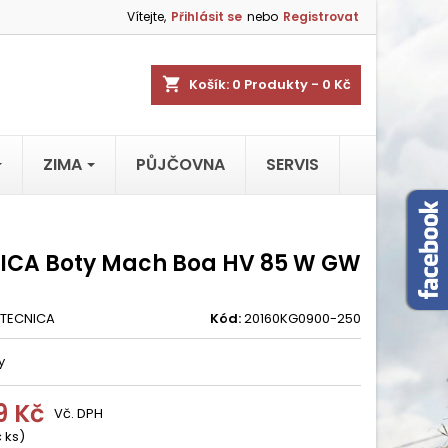
Vítejte,
Přihlásit se
nebo
Registrovat
shopping_cart
Košík:
0
Produkty - 0 Kč
ZIMA
PŮJČOVNA
SERVIS
ICA Boty Mach Boa HV 85 W GW
TECNICA
Kód:
20160KG0900-250
y
9 Kč
Vč. DPH
č ks)