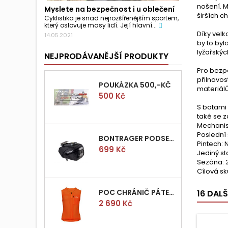
nošení. 
Myslete na bezpečnost i u oblečení
širších c
Cyklistika je snad nejrozšířenějším sportem,
který oslovuje masy lidí. Její hlavní...
Díky velk
14.05.2021
by to byl
lyžařskýc
NEJPRODÁVANĚJŠÍ PRODUKTY
Pro bezp
přilnavos
POUKÁZKA 500,-KČ
materiálů
Cena
500 Kč
S botami 
také se z
Mechanis
Poslední 
BONTRAGER PODSEDLOVÁ BRAŠNIČKA PRO QUICK S
Pintech: 
Cena
699 Kč
Jediný s
Sezóna: 
Cílová sk
POC CHRÁNIČ PÁTEŘE POCITO VPD AIR VEST VEL.M
16 DAL
Cena
2 690 Kč