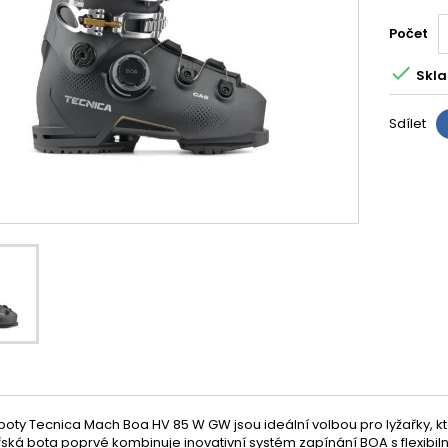
Počet

Skla
Sdílet
boty Tecnica Mach Boa HV 85 W GW jsou ideální volbou pro lyžařky, k
řská bota poprvé kombinuje inovativní systém zapínání BOA s flexibilní