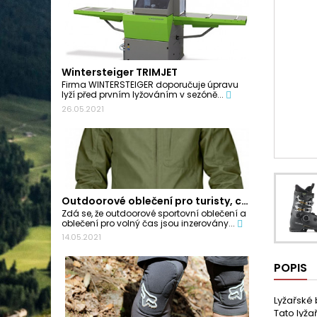
Wintersteiger TRIMJET
Firma WINTERSTEIGER doporučuje úpravu
lyží před prvním lyžováním v sezóně...
26.05.2021
Outdoorové oblečení pro turisty, cyklisty a...
Zdá se, že outdoorové sportovní oblečení a
oblečení pro volný čas jsou inzerovány...
14.05.2021
POPIS
Lyžařské 
Tato lyža