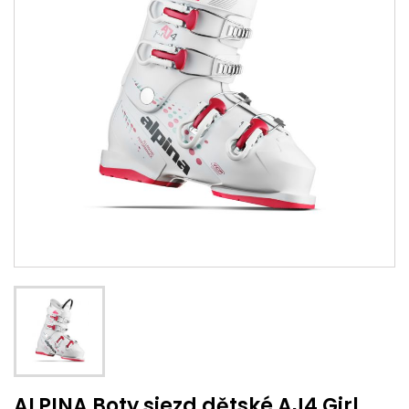
ALPINA Boty sjezd dětské AJ4 Girl