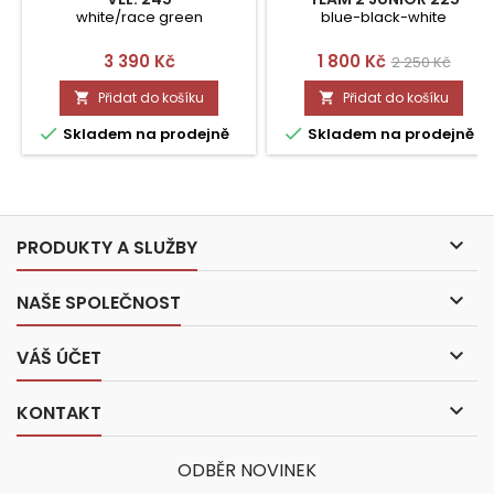
white/race green
blue-black-white
Cena
Cena
Běžná
3 390 Kč
1 800 Kč
2 250 Kč
cena
Přidat do košíku
Přidat do košíku




Skladem na prodejně
Skladem na prodejně

PRODUKTY A SLUŽBY

NAŠE SPOLEČNOST

VÁŠ ÚČET

KONTAKT
ODBĚR NOVINEK