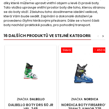
díky které můžeme upravit vnitřní objem u levé či pravé boty.
Tato vložka upravuje vnitřní prostor boty dle toho, kterou stranou
se do boty vloží. Zásluhou toho dosáhneme ideální velikost,
která Vám bude sedět. Zapínání a dokonalé dotažení je
provedeno čtyřmi hliníkovými přezkami. Dále se v horní části
boty nachází praktické poutko, pro pohodlný transport.
16 DALŠÍCH PRODUKTŮ VE STEJNÉ KATEGORII:
<
>
Sleva
- 450 Kč
ZNAČKA:
DALBELLO
ZNAČKA:
NORDICA
DALBELLO BOTY DRS 60 JR
NORDICA BOTY FIREARROW
VEL. 245
TEAM 2 JUNIOR 225