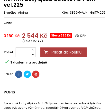
vel.225
Značka:
Alpina
Kód:
3E59-1-AJ4_Girl17-225
white
2 544 Kč
3 180 Kč
Sleva 636 Kč
Vč. DPH
(2 544 Kč ks)
Přidat do košíku
Počet


Skladem na prodejně
Sdílet
POPIS
Sjezdové boty Alpina AJ4 Girl jsou navrženy pro mladé lyžařky.
Jsou vybaveny výměnnou, speciálně tvarovanou VCP vložkou,