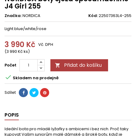
J4 Girl 255
Značka:
NORDICA
Kód:
22507363L4-255
Light blue/white/rose
3 990 Kč
Vč. DPH
(3 990 Kč ks)
Přidat do košíku
Počet


Skladem na prodejně
Sdílet
POPIS
Ideální bota pro mladé lyžařky s ambicemi i bez nich. Proč taky
kupovat Vašim juniorům malé dámské a široké boty, když je