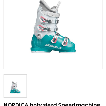
NORDICA boty sjezd Speedmachine