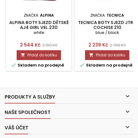
ZNAČKA:
ALPINA
ZNAČKA:
TECNICA
ALPINA BOTY SJEZD DĚTSKÉ
TECNICA BOTY SJEZD JTR 2
AJ4 GIRL VEL.230
COCHISE 210
white
blue / black
Cena
Běžná
Cena
Běžná
2 544 Kč
2 239 Kč
3 180 Kč
2 799 Kč
cena
cena
Přidat do košíku
Přidat do košíku




Skladem na prodejně
Skladem na prodejně

PRODUKTY A SLUŽBY

NAŠE SPOLEČNOST

VÁŠ ÚČET