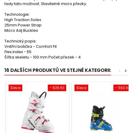
tady tato možnost. Stavitelné micro přezky.
Technologie:
High Traction Soles
25mm Power Strap
Micro Adj Buckles
Technický popis:
Vnitřní botička - Comfort Fit
Flex index - 55
Šířka skeletu - 100 mm Počet přezek - 4
16 DALŠÍCH PRODUKTŮ VE STEJNÉ KATEGORII:
<
>
Sleva
- 636 Kč
Sleva
- 560 Kč