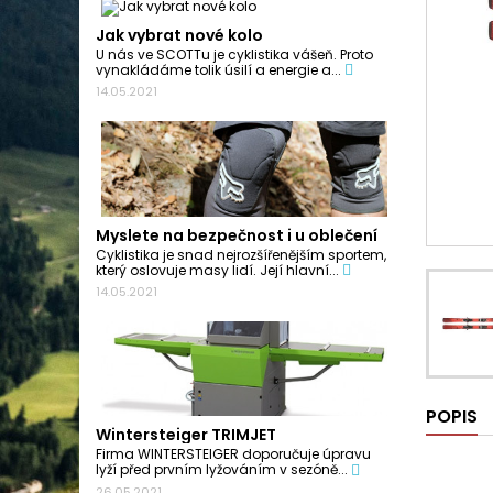
Jak vybrat nové kolo
U nás ve SCOTTu je cyklistika vášeň. Proto
vynakládáme tolik úsilí a energie a...
14.05.2021
Myslete na bezpečnost i u oblečení
Cyklistika je snad nejrozšířenějším sportem,
který oslovuje masy lidí. Její hlavní...
14.05.2021
POPIS
Wintersteiger TRIMJET
Firma WINTERSTEIGER doporučuje úpravu
lyží před prvním lyžováním v sezóně...
26.05.2021