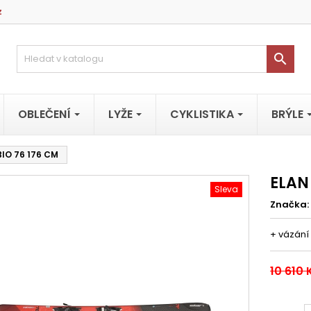
z

OBLEČENÍ
LYŽE
CYKLISTIKA
BRÝLE
IO 76 176 CM
ELAN
Sleva
Značka:
+ vázání 
10 610 