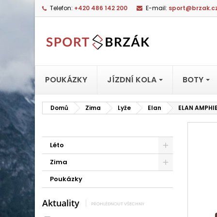
Telefon:
+420 486 142 200
E-mail:
sport@brzak.c
POUKÁZKY
JÍZDNÍ KOLA
BOTY
Domů
Zima
Lyže
Elan
ELAN AMPHIB
Léto
Zima
Poukázky
Aktuality
PROHLÉDNOUT VŠECHNY