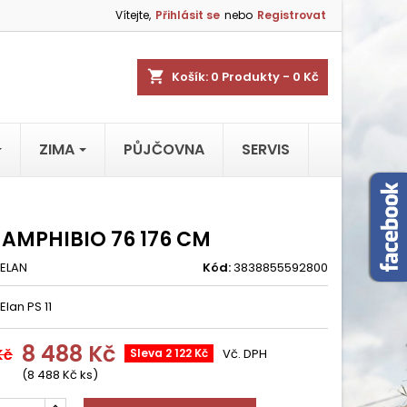
Vítejte,
Přihlásit se
nebo
Registrovat
shopping_cart
Košík:
0
Produkty - 0 Kč
ZIMA
PŮJČOVNA
SERVIS
 AMPHIBIO 76 176 CM
ELAN
Kód:
3838855592800
Elan PS 11
8 488 Kč
Kč
Sleva 2 122 Kč
Vč. DPH
(8 488 Kč ks)