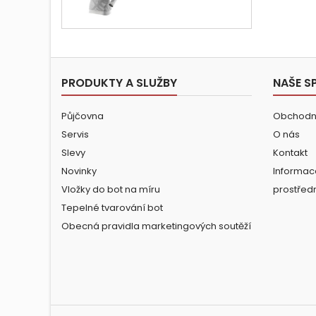
cena
PRODUKTY A SLUŽBY
NAŠE S
Půjčovna
Obchodn
Servis
O nás
Slevy
Kontakt
Novinky
Informac
Vložky do bot na míru
prostřed
Tepelné tvarování bot
Obecná pravidla marketingových soutěží