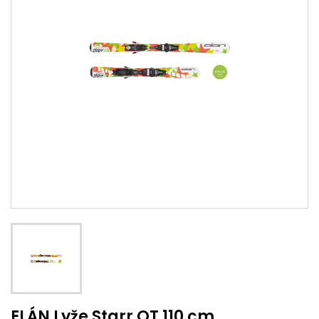
ELÁN Lyže Starr QT 110 cm