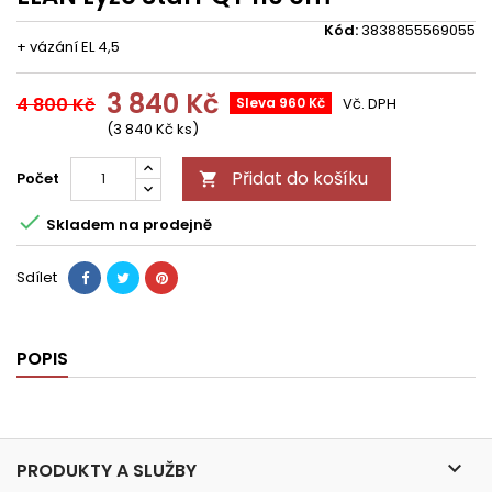
Kód:
3838855569055
+ vázání EL 4,5
3 840 Kč
4 800 Kč
Sleva 960 Kč
Vč. DPH
(3 840 Kč ks)
Přidat do košíku
Počet


Skladem na prodejně
Sdílet
POPIS

PRODUKTY A SLUŽBY