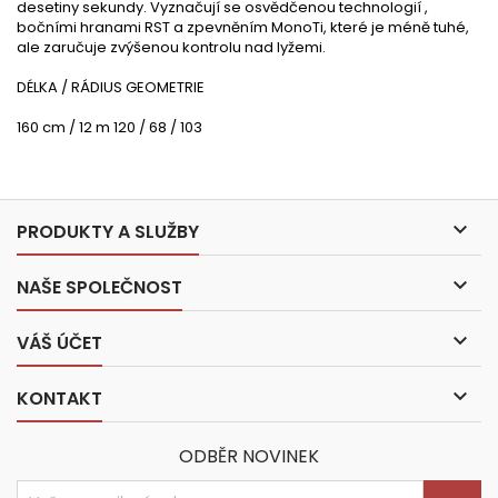
desetiny sekundy. Vyznačují se osvědčenou technologií ,
bočními hranami RST a zpevněním MonoTi, které je méně tuhé,
ale zaručuje zvýšenou kontrolu nad lyžemi.
DÉLKA / RÁDIUS GEOMETRIE
160 cm / 12 m 120 / 68 / 103

PRODUKTY A SLUŽBY

NAŠE SPOLEČNOST

VÁŠ ÚČET

KONTAKT
ODBĚR NOVINEK