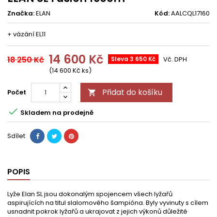
Značka:
ELAN
Kód:
AALCQL17160
+ vázání EL11
14 600 Kč
18 250 Kč
Sleva 3 650 Kč
Vč. DPH
(14 600 Kč ks)
Přidat do košíku
Počet


Skladem na prodejně
Sdílet
POPIS
Lyže Elan SL jsou dokonalým spojencem všech lyžařů
aspirujících na titul slalomového šampióna. Byly vyvinuty s cílem
usnadnit pokrok lyžařů a ukrajovat z jejich výkonů důležité