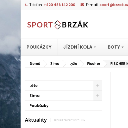
Telefon:
+420 486 142 200
E-mail:
sport@brzak.c
POUKÁZKY
JÍZDNÍ KOLA
BOTY
Domů
Zima
Lyže
Fischer
FISCHER 
Léto
Zima
Poukázky
Aktuality
PROHLÉDNOUT VŠECHNY