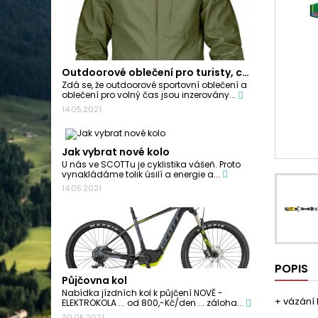
Outdoorové oblečení pro turisty, cyklisty a...
Zdá se, že outdoorové sportovní oblečení a
oblečení pro volný čas jsou inzerovány...
14.05.2021
Jak vybrat nové kolo
U nás ve SCOTTu je cyklistika vášeň. Proto
vynakládáme tolik úsilí a energie a...
14.05.2021
POPIS
Půjčovna kol
Nabídka jízdních kol k půjčení NOVĚ -
+ vázání 
ELEKTROKOLA ... od 800,-Kč/den ... záloha...
30.05.2021