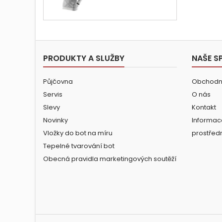
cena
PRODUKTY A SLUŽBY
NAŠE S
Půjčovna
Obchodn
Servis
O nás
Slevy
Kontakt
Novinky
Informac
Vložky do bot na míru
prostřed
Tepelné tvarování bot
Obecná pravidla marketingových soutěží