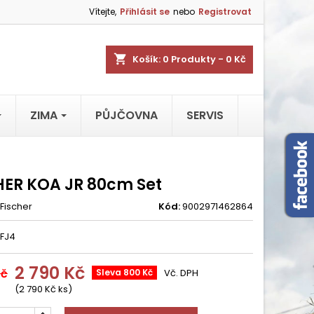
Vítejte,
Přihlásit se
nebo
Registrovat
shopping_cart
Košík:
0
Produkty - 0 Kč
ZIMA
PŮJČOVNA
SERVIS
HER KOA JR 80cm Set
Fischer
Kód:
9002971462864
 FJ4
2 790 Kč
Kč
Sleva 800 Kč
Vč. DPH
(2 790 Kč ks)