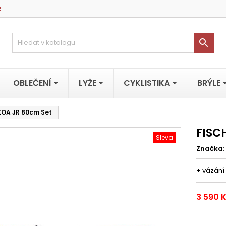
z

OBLEČENÍ
LYŽE
CYKLISTIKA
BRÝLE
KOA JR 80cm Set
FISC
Sleva
Značka:
+ vázání
3 590 