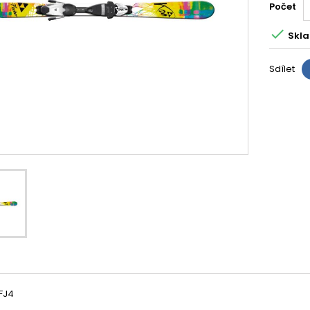
Počet

Skla
Sdílet
FJ4