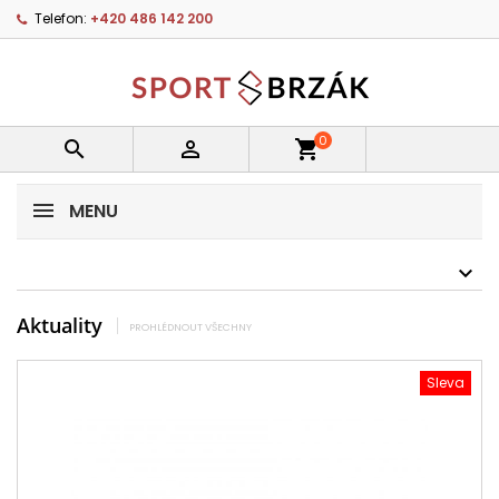
Telefon:
+420 486 142 200
0


shopping_cart
MENU
Aktuality
PROHLÉDNOUT VŠECHNY
Sleva