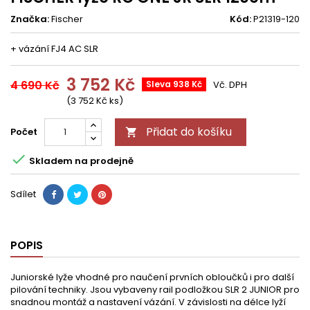
Značka:
Fischer
Kód:
P21319-120
+ vázání FJ4 AC SLR
3 752 Kč
4 690 Kč
Sleva 938 Kč
Vč. DPH
(3 752 Kč ks)
Přidat do košíku
Počet


Skladem na prodejně
Sdílet
POPIS
Juniorské lyže vhodné pro naučení prvních obloučků i pro další
pilování techniky. Jsou vybaveny rail podložkou SLR 2 JUNIOR pro
snadnou montáž a nastavení vázání. V závislosti na délce lyží