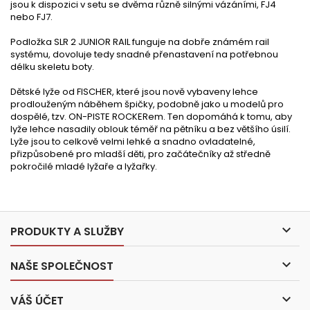
jsou k dispozici v setu se dvěma různě silnými vázáními, FJ4
nebo FJ7.
Podložka SLR 2 JUNIOR RAIL funguje na dobře známém rail
systému, dovoluje tedy snadné přenastavení na potřebnou
délku skeletu boty.
Dětské lyže od FISCHER, které jsou nově vybaveny lehce
prodlouženým náběhem špičky, podobně jako u modelů pro
dospělé, tzv. ON-PISTE ROCKERem. Ten dopomáhá k tomu, aby
lyže lehce nasadily oblouk téměř na pětníku a bez většího úsilí.
Lyže jsou to celkově velmi lehké a snadno ovladatelné,
přizpůsobené pro mladší děti, pro začátečníky až středně
pokročilé mladé lyžaře a lyžařky.

PRODUKTY A SLUŽBY

NAŠE SPOLEČNOST

VÁŠ ÚČET