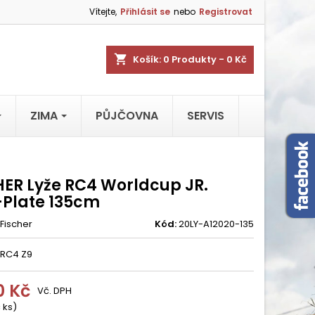
Vítejte,
Přihlásit se
nebo
Registrovat
shopping_cart
Košík:
0
Produkty - 0 Kč
ZIMA
PŮJČOVNA
SERVIS
HER Lyže RC4 Worldcup JR.
Plate 135cm
Fischer
Kód:
20LY-A12020-135
 RC4 Z9
0 Kč
Vč. DPH
 ks)