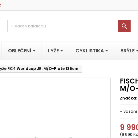
z

OBLEČENÍ
LYŽE
CYKLISTIKA
BRÝLE
Lyže RC4 Worldcup JR. M/O-Plate 135cm
FISC
M/O-
Značka:
+ vázání
9 99
(9 990 Kč