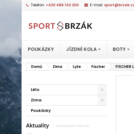
Telefon:
+420 486 142 200
E-mail:
sport@brzak.c
POUKÁZKY
JÍZDNÍ KOLA
BOTY
Domů
Zima
Lyže
Fischer
FISCHER 
Léto
Zima
Poukázky
Aktuality
PROHLÉDNOUT VŠECHNY