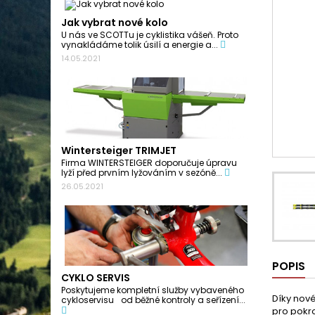
Jak vybrat nové kolo
U nás ve SCOTTu je cyklistika vášeň. Proto
vynakládáme tolik úsilí a energie a...
14.05.2021
Wintersteiger TRIMJET
Firma WINTERSTEIGER doporučuje úpravu
lyží před prvním lyžováním v sezóně...
26.05.2021
POPIS
CYKLO SERVIS
Poskytujeme kompletní služby vybaveného
Díky nové
cykloservisu od běžné kontroly a seřízení...
pro pokro