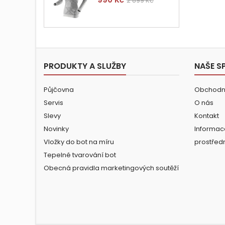
2 899 Kč
cena
PRODUKTY A SLUŽBY
NAŠE S
Půjčovna
Obchodn
Servis
O nás
Slevy
Kontakt
Novinky
Informac
Vložky do bot na míru
prostřed
Tepelné tvarování bot
Obecná pravidla marketingových soutěží