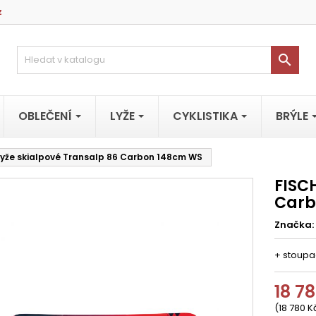
z

OBLEČENÍ
LYŽE
CYKLISTIKA
BRÝLE
Lyže skialpové Transalp 86 Carbon 148cm WS
FISC
Carb
Značka:
+ stoupa
18 7
(18 780 K