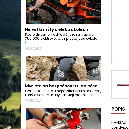
Největší mýty o elektrokolech
Podle dnešních odhadů jezdí u nás asi
350.000 elektrokol, ale i přesto jsou e-kola...
30.06.2021
Myslete na bezpečnost i u oblečení
Cyklistika je snad nejrozšířenějším sportem,
který oslovuje masy lidí. Její hlavní...
14.05.2021
POPIS
RANSALP 8
sendvičov