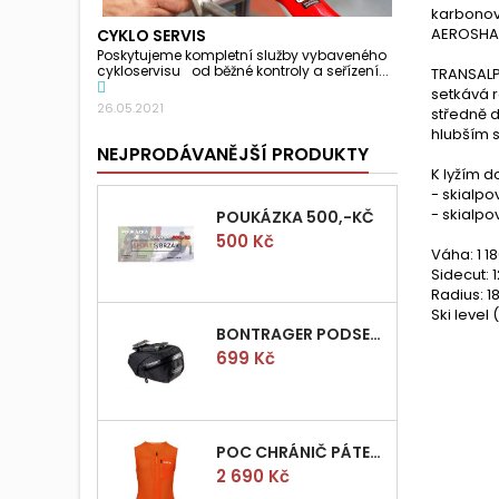
karbonová
AEROSHAP
CYKLO SERVIS
Poskytujeme kompletní služby vybaveného
cykloservisu od běžné kontroly a seřízení...
TRANSALP 
setkává r
26.05.2021
středně d
hlubším 
NEJPRODÁVANĚJŠÍ PRODUKTY
K lyžím 
- skialpo
- skialp
POUKÁZKA 500,-KČ
Cena
500 Kč
Váha: 1 1
Sidecut: 
Radius: 1
Ski level 
BONTRAGER PODSEDLOVÁ BRAŠNIČKA PRO QUICK S
Cena
699 Kč
POC CHRÁNIČ PÁTEŘE POCITO VPD AIR VEST VEL.M
Cena
2 690 Kč