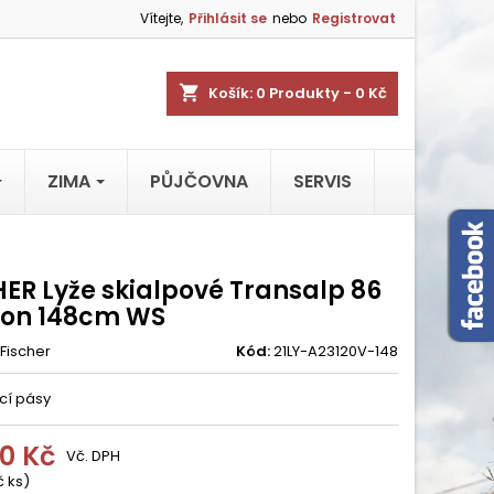
Vítejte,
Přihlásit se
nebo
Registrovat
shopping_cart
Košík:
0
Produkty - 0 Kč
ZIMA
PŮJČOVNA
SERVIS
HER Lyže skialpové Transalp 86
on 148cm WS
Fischer
Kód:
21LY-A23120V-148
cí pásy
80 Kč
Vč. DPH
č ks)