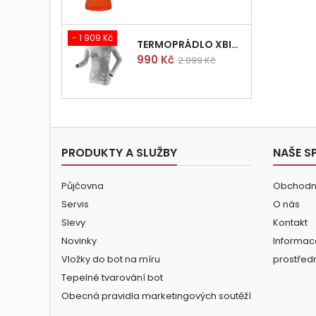
- 1 909 Kč
TERMOPRÁDLO XBIONIC RADIACTOR WOMAN SHIRT LONGS L/XL
Cena
Běžná
990 Kč
2 899 Kč
cena
PRODUKTY A SLUŽBY
NAŠE S
Půjčovna
Obchodn
Servis
O nás
Slevy
Kontakt
Novinky
Informac
Vložky do bot na míru
prostřed
Tepelné tvarování bot
Obecná pravidla marketingových soutěží