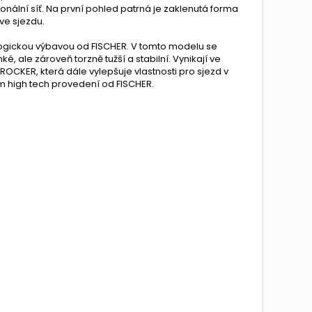
onální síť. Na první pohled patrná je zaklenutá forma
ve sjezdu.
ologickou výbavou od FISCHER. V tomto modelu se
, ale zároveň torzně tužší a stabilní. Vynikají ve
OCKER, která dále vylepšuje vlastnosti pro sjezd v
m high tech provedení od FISCHER.