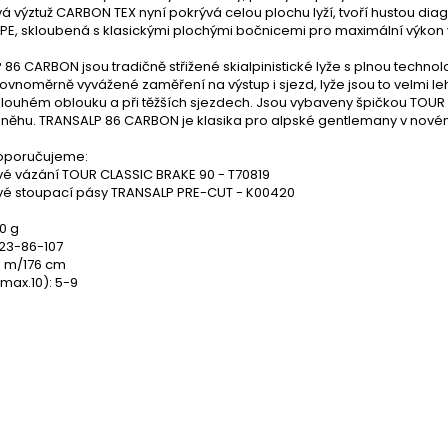
 výztuž CARBON TEX nyní pokrývá celou plochu lyží, tvoří hustou diag
E, skloubená s klasickými plochými bočnicemi pro maximální výkon 
86 CARBON jsou tradičně střižené skialpinistické lyže s plnou techn
ovnoměrně vyvážené zaměření na výstup i sjezd, lyže jsou to velmi lehké
louhém oblouku a při těžších sjezdech. Jsou vybaveny špičkou TOUR R
sněhu. TRANSALP 86 CARBON je klasika pro alpské gentlemany v nové
doporučujeme:
vé vázání TOUR CLASSIC BRAKE 90 - T70819
ové stoupací pásy TRANSALP PRE-CUT - K00420
80 g
123-86-107
8 m/176 cm
(max.10): 5-9