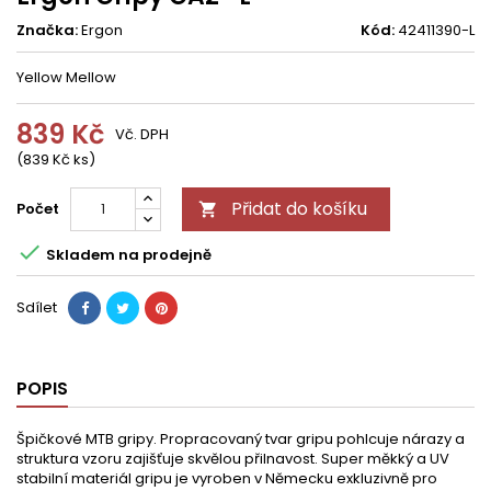
Značka:
Ergon
Kód:
42411390-L
Yellow Mellow
839 Kč
Vč. DPH
(839 Kč ks)
Přidat do košíku
Počet


Skladem na prodejně
Sdílet
POPIS
Špičkové MTB gripy. Propracovaný tvar gripu pohlcuje nárazy a
struktura vzoru zajišťuje skvělou přilnavost. Super měkký a UV
stabilní materiál gripu je vyroben v Německu exkluzivně pro