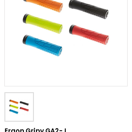
Ergon Gripy GA2- L