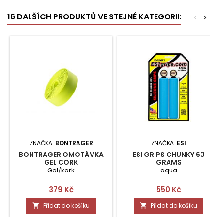
16 DALŠÍCH PRODUKTŮ VE STEJNÉ KATEGORII:
<
>
ZNAČKA:
BONTRAGER
ZNAČKA:
ESI
BONTRAGER OMOTÁVKA
ESI GRIPS CHUNKY 60
GEL CORK
GRAMS
Gel/kork
aqua
Cena
Cena
379 Kč
550 Kč
Přidat do košíku
Přidat do košíku

