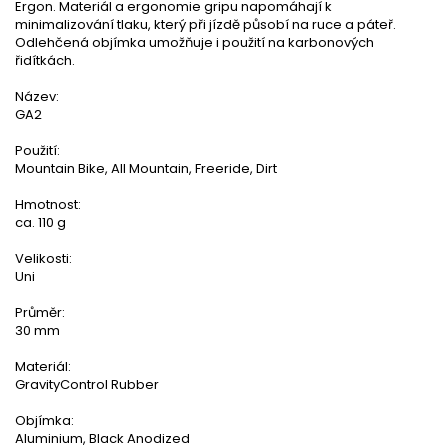
Ergon. Materiál a ergonomie gripu napomáhají k
minimalizování tlaku, který při jízdě působí na ruce a páteř.
Odlehčená objímka umožňuje i použití na karbonových
řidítkách.
Název:
GA2
Použití:
Mountain Bike, All Mountain, Freeride, Dirt
Hmotnost:
ca. 110 g
Velikosti:
Uni
Průměr:
30 mm
Materiál:
GravityControl Rubber
Objímka:
Aluminium, Black Anodized