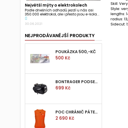
Skill: Ver
Největší mýty o elektrokolech
Style: ve
Podle dnešních odhadů jezdí u nás asi
lengths: 1
350.000 elektrokol, ale i přesto jsou e-kola...
radius: 13
Sidecut: 1
30.06.2021
NEJPRODÁVANĚJŠÍ PRODUKTY
POUKÁZKA 500,-KČ
Cena
500 Kč
BONTRAGER PODSEDLOVÁ BRAŠNIČKA PRO QUICK S
Cena
699 Kč
POC CHRÁNIČ PÁTEŘE POCITO VPD AIR VEST VEL.M
Cena
2 690 Kč