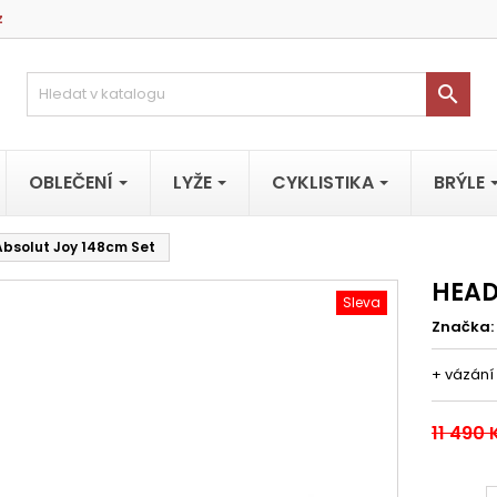
z

OBLEČENÍ
LYŽE
CYKLISTIKA
BRÝLE
Absolut Joy 148cm Set
HEAD
Sleva
Značka:
+ vázání 
11 490 