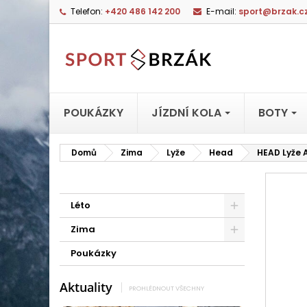
Telefon:
+420 486 142 200
E-mail:
sport@brzak.c
POUKÁZKY
JÍZDNÍ KOLA
BOTY
Domů
Zima
Lyže
Head
HEAD Lyže 
Léto
Zima
Poukázky
Aktuality
PROHLÉDNOUT VŠECHNY