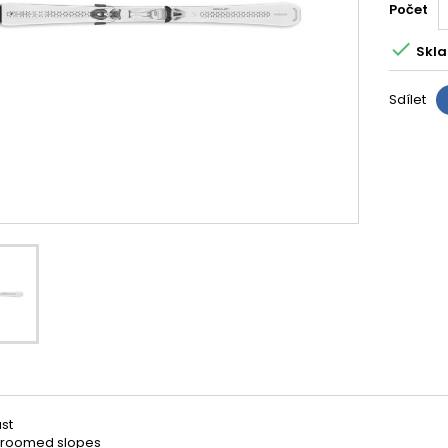
Počet

Skla
Sdílet
st
 groomed slopes