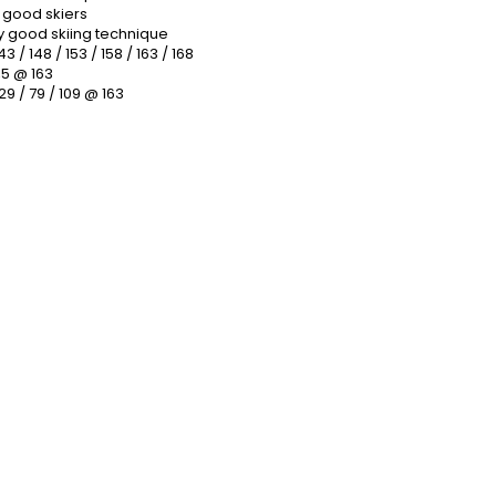
y good skiers
ry good skiing technique
43 / 148 / 153 / 158 / 163 / 168
,5 @ 163
29 / 79 / 109 @ 163