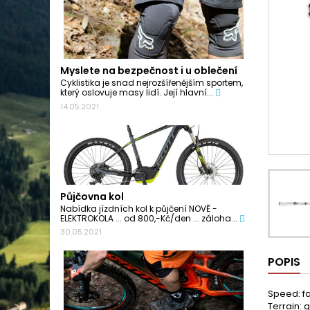
Myslete na bezpečnost i u oblečení
Cyklistika je snad nejrozšířenějším sportem,
který oslovuje masy lidí. Její hlavní...
14.05.2021
Půjčovna kol
Nabídka jízdních kol k půjčení NOVĚ -
ELEKTROKOLA ... od 800,-Kč/den ... záloha...
30.05.2021
POPIS
Speed: fa
Terrain: