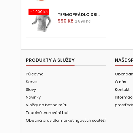
- 1 909 Kč
TERMOPRÁDLO XBIONIC RADIACTOR WOMAN SHIRT LONGS L/XL
Cena
Běžná
990 Kč
2 899 Kč
cena
PRODUKTY A SLUŽBY
NAŠE S
Půjčovna
Obchodn
Servis
O nás
Slevy
Kontakt
Novinky
Informac
Vložky do bot na míru
prostřed
Tepelné tvarování bot
Obecná pravidla marketingových soutěží