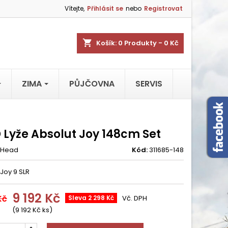
Vítejte,
Přihlásit se
nebo
Registrovat
shopping_cart
Košík:
0
Produkty - 0 Kč
ZIMA
PŮJČOVNA
SERVIS
 Lyže Absolut Joy 148cm Set
Head
Kód:
311685-148
Joy 9 SLR
9 192 Kč
Kč
Sleva 2 298 Kč
Vč. DPH
(9 192 Kč ks)