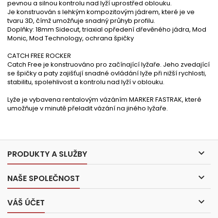
pevnou a silnou kontrolu nad lyží uprostřed oblouku.
Je konstruován s lehkým kompozitovým jádrem, které je ve
tvaru 3D, čímž umožňuje snadný průhyb profilu.
Doplňky: 18mm Sidecut, triaxial opředení dřevěného jádra, Mod
Monic, Mod Technology, ochrana špičky
CATCH FREE ROCKER
Catch Free je konstruováno pro začínající lyžaře. Jeho zvedající
se špičky a paty zajišťují snadné ovládání lyže při nižší rychlosti,
stabilitu, spolehlivost a kontrolu nad lyží v oblouku.
Lyže je vybavena rentalovým vázáním MARKER FASTRAK, které
umožňuje v minutě přeladit vázání na jiného lyžaře.

PRODUKTY A SLUŽBY

NAŠE SPOLEČNOST

VÁŠ ÚČET