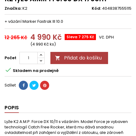
Značka:
K2
Kód:
4048387555115
+ vázání Marker Fastrak III 10.0
4 990 Kč
12 265 Kč
Sleva 7 275 Kč
Vč. DPH
(4 990 Kč ks)
Přidat do košíku
Počet


Skladem na prodejně
Sdílet
POPIS
Lyže K2 A.M.P. Force DX 10/11 s vázáním. Model Force je vybaven
technologií Catch Free Rocker, která mu dává snadnou
ovladatelnost při zahájení a vyjíždění z oblouku, ale zároveň