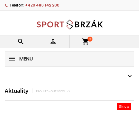
Telefon:
+420 486 142 200
0


shopping_cart
MENU
Aktuality
PROHLÉDNOUT VŠECHNY
Sleva