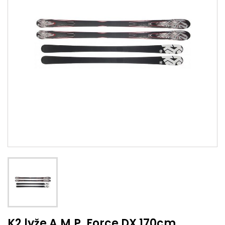
K2 lyže A.M.P. Force DX 170cm