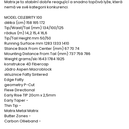
Matrix je to stabilní dobře reagující a snadno topčivá lyže, která
nemá ve své kategorii konkurenci.
MODEL CELEBRITY 100
délka (cm) 158 165 172
Tip/Waist/Tail (mm) 134/100/125
rádius (m) 14,2 15,4 16,6
Tip/Tail Height mm 50/50
Running Surface mm 1283 1333 1410
Stance Back From Center (mm) 67 70 74
Mounting Distance From Tail (mm) 737 759 786
Weight grams/ski 1643 1784 1925
konstrukce 4D Fibercap
Jádro Aspen Macroblock
skluznice Fatty Sintered
Edge Fatty
geometry P-Cut
Flexe Directional
Early Rise TIP 20cm x 2,5mm
Early Taper -
Thin Tip -
Matrix Metal Matrix
Butter Zones -
Carbon Ollieband -