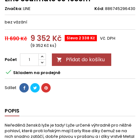
Značka:
LINE
Kód:
886745296430
bez vázání
9 352 Kč
11 690 Kč
Sleva 2 338 Kč
Vč. DPH
(9 352 Kč ks)
Přidat do košíku
Počet


Skladem na prodejně
Sdílet
POPIS
Neředěná ženská lyže je tady! Lyže určené výhradně pro něžné
pohlaví, které proti loňským mají Early Rise díky čemuž se na
nich snadno zatáčí, dobře plavou v prašanu a i díky vrstvě Metal