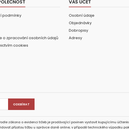
POLEČNOST
VÁŠ ÚČET
í podmínky
Osobní údaje
Objednávky
Dobropisy
e o zpracování osobních údajů
Adresy
nictvím cookies
Podle zákona o evidenci tržeb je prodávající povinen vystavit kupujícímu účtenku
idovat přijatou tržbu u správce daně online; v případě technického výpadku pak