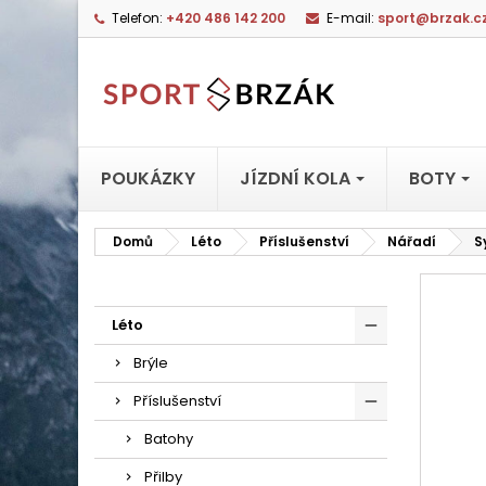
Telefon:
+420 486 142 200
E-mail:
sport@brzak.c
POUKÁZKY
JÍZDNÍ KOLA
BOTY
Domů
Léto
Příslušenství
Nářadí
S
Léto
Brýle
Příslušenství
Batohy
Přilby