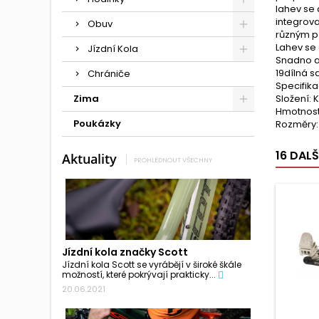
lahev se 
integrov
Obuv
různým p
Lahev se 
Jízdní Kola
Snadno a 
19dílná s
Chrániče
Specifik
Zima
Složení: 
Hmotnost
Poukázky
Rozměry:
16 DAL
Aktuality
PROHLÉDNOUT VŠECHNY
Jízdní kola značky Scott
Jízdní kola Scott se vyrábějí v široké škále
možností, které pokrývají prakticky...
20.06.2021