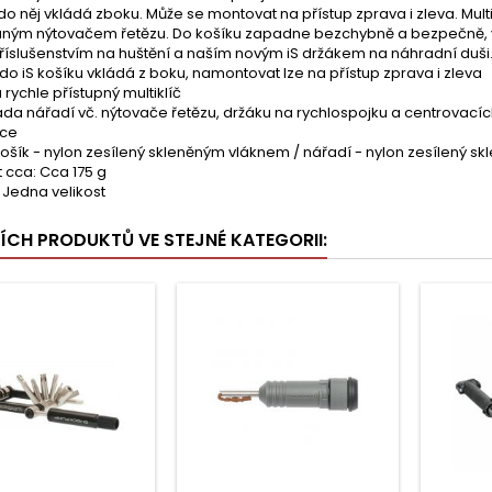
do něj vkládá zboku. Může se montovat na přístup zprava i zleva. Multik
aným nýtovačem řetězu. Do košíku zapadne bezchybně a bezpečně, vyj
říslušenstvím na huštění a naším novým iS držákem na náhradní duši
do iS košíku vkládá z boku, namontovat lze na přístup zprava i zleva
rychle přístupný multiklíč
ada nářadí vč. nýtovače řetězu, držáku na rychlospojku a centrovacíc
ace
Košík - nylon zesílený skleněným vláknem / nářadí - nylon zesílený 
 cca: Cca 175 g
 Jedna velikost
ŠÍCH PRODUKTŮ VE STEJNÉ KATEGORII: