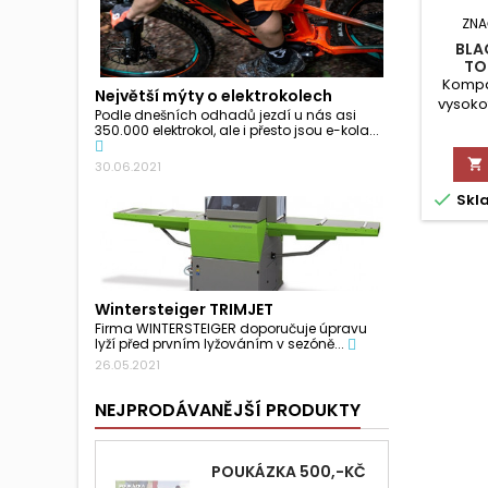
ZNA
BLA
TO
Kompa
Největší mýty o elektrokolech
vysoko
Podle dnešních odhadů jezdí u nás asi
neop
350.000 elektrokol, ale i přesto jsou e-kola...

30.06.2021

Skl
Wintersteiger TRIMJET
Firma WINTERSTEIGER doporučuje úpravu
lyží před prvním lyžováním v sezóně...
26.05.2021
NEJPRODÁVANĚJŠÍ PRODUKTY
POUKÁZKA 500,-KČ