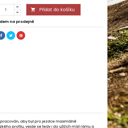
Přidat do košíku

dem na prodejně
přepracován, aby byl pro jezdce maximálně
kého profilu, vejde se tedy i do užších míst rámu a