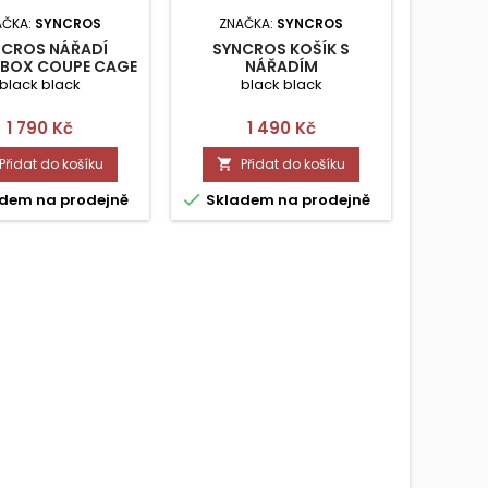
AČKA:
SYNCROS
ZNAČKA:
SYNCROS
ZNAČKA
NCROS NÁŘADÍ
SYNCROS KOŠÍK S
CRANKB
BOX COUPE CAGE
NÁŘADÍM
2.0HP
black black
black black
pevné m
Cena
Cena
1 790 Kč
1 490 Kč
Přidat do košíku
Přidat do košíku




dem na prodejně
Skladem na prodejně
Skla