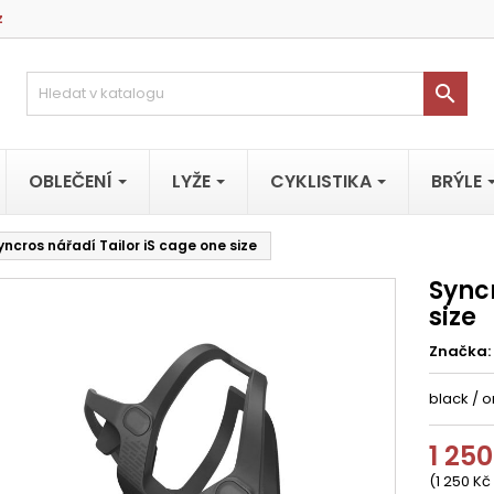
z

OBLEČENÍ
LYŽE
CYKLISTIKA
BRÝLE
yncros nářadí Tailor iS cage one size
Syncr
size
Značka:
black / o
1 250
(1 250 Kč