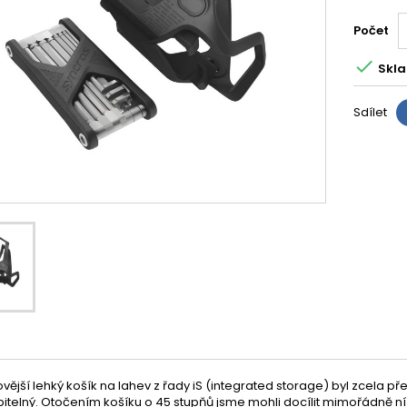
Počet

Skla
Sdílet
vější lehký košík na lahev z řady iS (integrated storage) byl zcela 
itelný. Otočením košíku o 45 stupňů jsme mohli docílit mimořádně níz