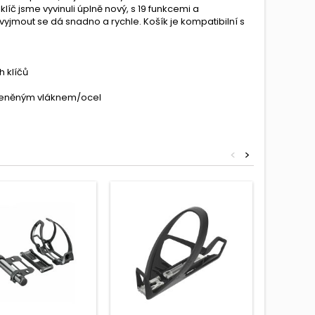
líč jsme vyvinuli úplně nový, s 19 funkcemi a
mout se dá snadno a rychle. Košík je kompatibilní s
.
h klíčů
skleněným vláknem/ocel
<
>