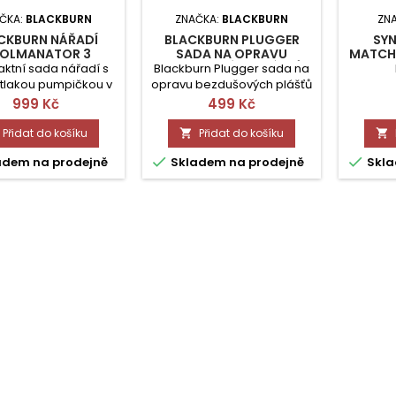
ČKA:
BLACKBURN
ZNAČKA:
BLACKBURN
ZN
CKBURN NÁŘADÍ
BLACKBURN PLUGGER
SY
OLMANATOR 3
SADA NA OPRAVU
MATCH
BEZDUŠOVÝCH PLÁŠŤŮ
ktní sada nářadí s
Blackburn Plugger sada na
tlakou pumpičkou v
opravu bezdušových plášťů
rénovém pouzdru.
Cena
Cena
999 Kč
499 Kč
Přidat do košíku
Přidat do košíku




adem na prodejně
Skladem na prodejně
Skla