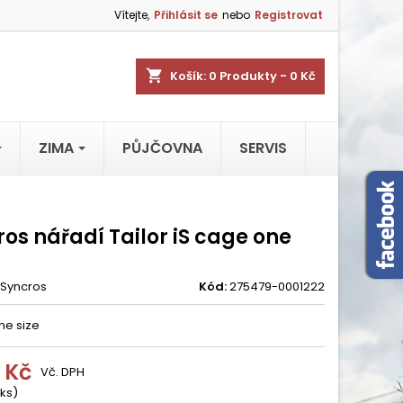
Vítejte,
Přihlásit se
nebo
Registrovat
shopping_cart
Košík:
0
Produkty - 0 Kč
ZIMA
PŮJČOVNA
SERVIS
os nářadí Tailor iS cage one
Syncros
Kód:
275479-0001222
ne size
 Kč
Vč. DPH
 ks)