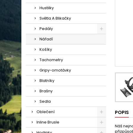
Hustilky
Světla A Blikačky
Pedály
Nářadí
Košíky
Tachometry
Gripy-omotávky
Blatníky
Brašny
Sedla
Oblečení
POPIS
Inline Brusle
Náš nejno
přizpůsob
Hodinky