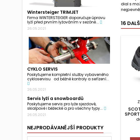
dial s mo
nejpevně
Wintersteiger TRIMJET
Firma WINTERSTEIGER doporučuje úpravu
lyží před prvním lyžováním v sezóně...
16 DAL
26.05.2021
CYKLO SERVIS
Poskytujeme kompletní služby vybaveného
cykloservisu od běžné kontroly a seřízení...
26.05.2021
Servis lyží a snowboardů
Z
Poskytujeme servis pro lyže sjezdové,
skialpové i běžecké a pro všechny typy...
SCOT
SPORT
26.05.2021
d
NEJPRODÁVANĚJŠÍ PRODUKTY