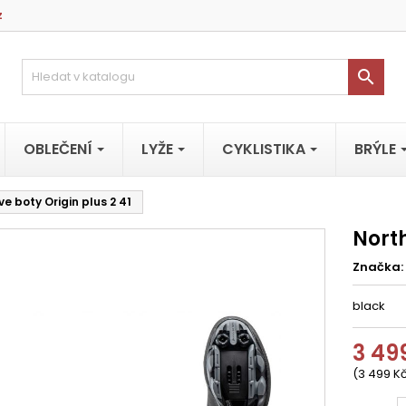
z

OBLEČENÍ
LYŽE
CYKLISTIKA
BRÝLE
e boty Origin plus 2 41
North
Značka:
black
3 49
(3 499 Kč