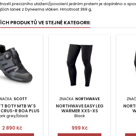
žností precizního utažení/povolení jedním prstem je doplněno o spo
jších lanek z Dyneema vláken. Hmotnost 369 g,
ŠÍCH PRODUKTŮ VE STEJNÉ KATEGORII:
NAČKA:
SCOTT
ZNAČKA:
NORTHWAVE
ZNAČ
T BOTY MTB W´S
NORTHWAVE EASY LEG
NORT
 CRUS-R BOA PLUS
WARMER XXS-XS
W
40
ark grey/black
Black
Cena
Cena
2 890 Kč
999 Kč