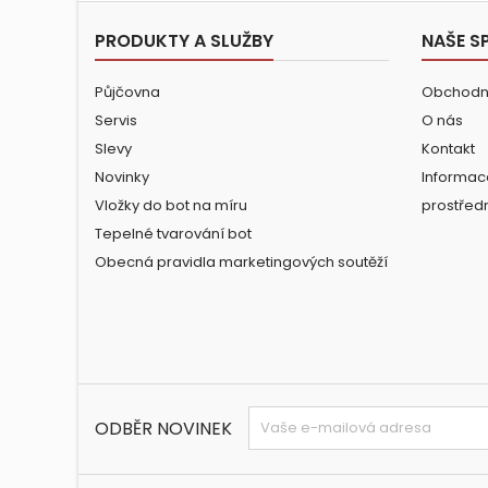
PRODUKTY A SLUŽBY
NAŠE S
Půjčovna
Obchodn
Servis
O nás
Slevy
Kontakt
Novinky
Informac
Vložky do bot na míru
prostřed
Tepelné tvarování bot
Obecná pravidla marketingových soutěží
ODBĚR NOVINEK