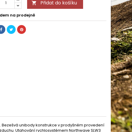
Přidat do košíku

dem na prodejně
15). Bezešvá unibody konstrukce v prodyšném provedení
o vzduchu. Utahování rychlosystémem Northwave SLW3