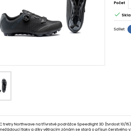
Počet

Skla
Sdílet
 tretry Northwave na třívrstvé podrážce Speedlight 3D (tvrdost 10/
 nežádoucí tlaky a díky větracím zónám se stará o přísun čerstvéh