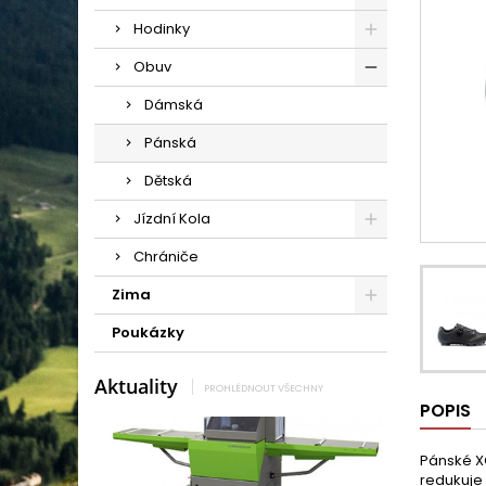
Hodinky
Obuv
Dámská
Pánská
Dětská
Jízdní Kola
Chrániče
Zima
Poukázky
Aktuality
PROHLÉDNOUT VŠECHNY
POPIS
Pánské XC
redukuje