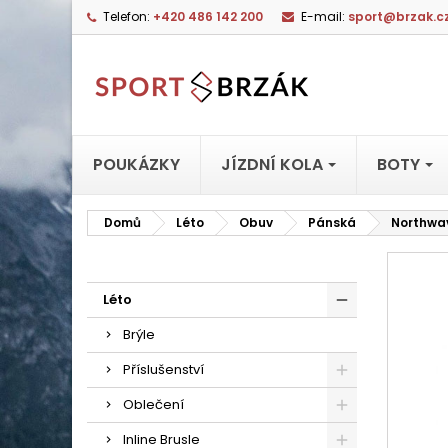
Telefon:
+420 486 142 200
E-mail:
sport@brzak.c
POUKÁZKY
JÍZDNÍ KOLA
BOTY
Domů
Léto
Obuv
Pánská
Northwav
Léto
Brýle
Příslušenství
Oblečení
Inline Brusle