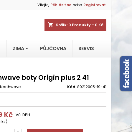
Vítejte,
Přihlásit se
nebo
Registrovat
shopping_cart
Košík:
0
Produkty - 0 Kč
ZIMA
PŮJČOVNA
SERVIS
wave boty Origin plus 2 41
Northwave
Kód:
80212005-19-41
9 Kč
Vč. DPH
 ks)