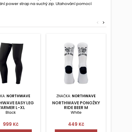
dní power strap na suchý zip. Utahování pomocí
<
>
KA:
NORTHWAVE
ZNAČKA:
NORTHWAVE
ZNAČ
HWAVE EASY LEG
NORTHWAVE PONOŽKY
NORTH
ARMER L-XL
RIDE BEER M
TR
Black
White
Cena
Cena
999 Kč
449 Kč