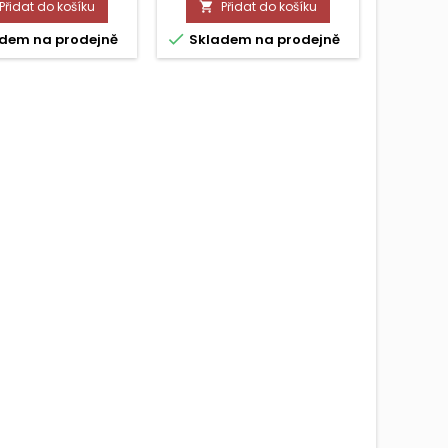
Přidat do košíku
Přidat do košíku




dem na prodejně
Skladem na prodejně
Skla