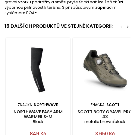
gravel vzorku podrážky a směsi pryže Sticki nabízejí při chůzi
výbornou přilnavost k terénu. S přizpůsobivým zapínacím
systémem BOA®.
16 DALŠÍCH PRODUKTŮ VE STEJNÉ KATEGORII:
<
>
ZNAČKA:
NORTHWAVE
ZNAČKA:
SCOTT
NORTHWAVE EASY ARM
SCOTT BOTY GRAVEL PRO
WARMER S-M
43
Black
metalic brown/black
Cena
Cena
849 Kč
3 650 Kč