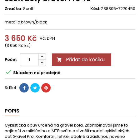
Značka:
Scott
Kód:
288805-7270450
metalic brown/black
3 650 Kč
Vč. DPH
(3 650 Kč ks)
Přidat do košíku
Počet


Skladem na prodejně
Sdílet
POPIS
Cyklistická obuv určená na gravel kola. Zkombinovali jsme to
nejlepší ze silničního a MTB světa a stvořili model cyklistických
bot Gravel Pro. Komfortní, lehké, odolné a zásluhou nového