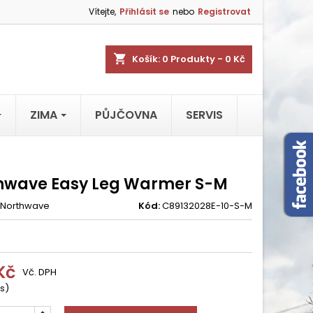
Vítejte,
Přihlásit se
nebo
Registrovat
shopping_cart
Košík:
0
Produkty - 0 Kč
ZIMA
PŮJČOVNA
SERVIS
hwave Easy Leg Warmer S-M
Northwave
Kód:
C89132028E-10-S-M
Kč
Vč. DPH
s)