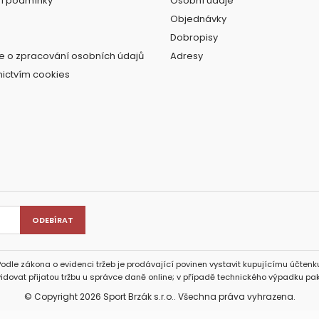
í podmínky
Osobní údaje
Objednávky
Dobropisy
e o zpracování osobních údajů
Adresy
nictvím cookies
Podle zákona o evidenci tržeb je prodávající povinen vystavit kupujícímu účtenku
idovat přijatou tržbu u správce daně online; v případě technického výpadku pak
© Copyright 2026 Sport Brzák s.r.o.. Všechna práva vyhrazena.