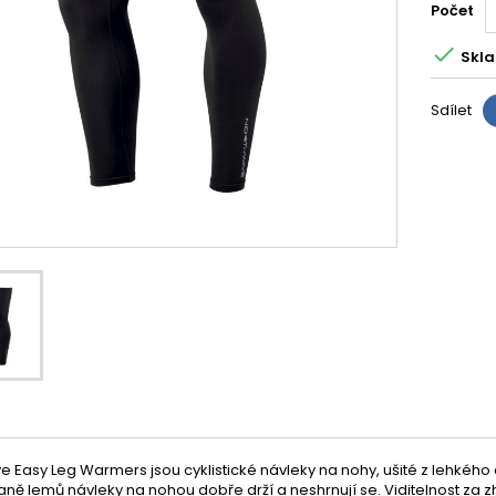
Počet

Skla
Sdílet
 Easy Leg Warmers jsou cyklistické návleky na nohy, ušité z lehkého
traně lemů návleky na nohou dobře drží a neshrnují se. Viditelnost z