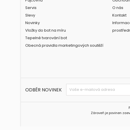
Půjčovna
Obchodn
Servis
O nás
Slevy
Kontakt
Novinky
Informac
Vložky do bot na míru
prostřed
Tepelné tvarování bot
Obecná pravidla marketingových soutěží
ODBĚR NOVINEK
Zároveň je povinen zaev