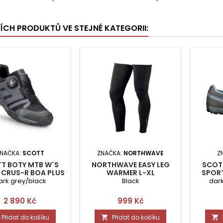
ŠÍCH PRODUKTŮ VE STEJNÉ KATEGORII:
NAČKA:
SCOTT
ZNAČKA:
NORTHWAVE
Z
T BOTY MTB W´S
NORTHWAVE EASY LEG
SCOT
 CRUS-R BOA PLUS
WARMER L-XL
SPORT
40
ark grey/black
Black
dark
Cena
Cena
2 890 Kč
999 Kč
Přidat do košíku
Přidat do košíku

