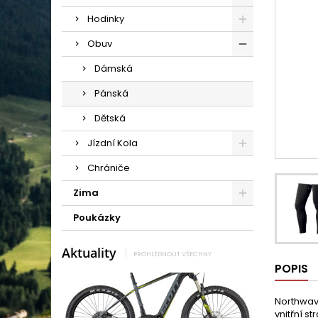
Hodinky
Obuv
Dámská
Pánská
Dětská
Jízdní Kola
Chrániče
Zima
Poukázky
Aktuality
PROHLÉDNOUT VŠECHNY
POPIS
Northwave
vnitřní s