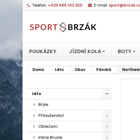
Telefon:
+420 486 142 200
E-mail:
sport@brzak.c
POUKÁZKY
JÍZDNÍ KOLA
BOTY
Domů
Léto
Obuv
Pánská
Northwa
Léto
Brýle
Příslušenství
Oblečení
Inline Brusle