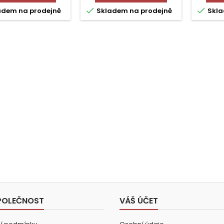


adem na prodejně
Skladem na prodejně
Skla
POLEČNOST
VÁŠ ÚČET