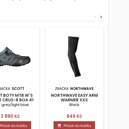
<
>
NAČKA:
SCOTT
ZNAČKA:
NORTHWAVE
ZNAČ
T BOTY MTB W´S
NORTHWAVE EASY ARM
NORTH
 CRUS-R BOA 41
WARMER XXS
TR
 grey/light blue
Black
Cena
Cena
2 890 Kč
849 Kč
Přidat do košíku
Přidat do košíku

