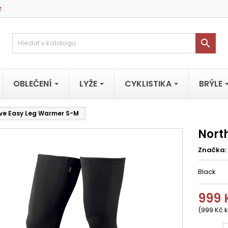
z

OBLEČENÍ
LYŽE
CYKLISTIKA
BRÝLE
ve Easy Leg Warmer S-M
Nort
Značka:
Black
999 
(999 Kč k