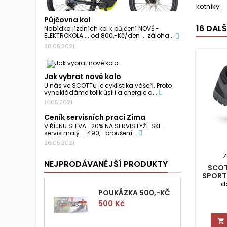
kotníky.
Půjčovna kol
16 DAL
Nabídka jízdních kol k půjčení NOVĚ -
ELEKTROKOLA ... od 800,-Kč/den ... záloha...
30.05.2021
Jak vybrat nové kolo
U nás ve SCOTTu je cyklistika vášeň. Proto
vynakládáme tolik úsilí a energie a...
14.05.2021
Ceník servisních prací Zima
V ŘÍJNU SLEVA -20% NA SERVIS LYŽÍ SKI -
servis malý ... 490,- broušení...
26.05.2021
Z
NEJPRODÁVANĚJŠÍ PRODUKTY
SCOT
SPORT
d
POUKÁZKA 500,-KČ
Cena
500 Kč
