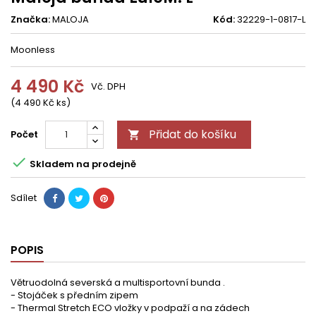
Značka:
MALOJA
Kód:
32229-1-0817-L
Moonless
4 490 Kč
Vč. DPH
(4 490 Kč ks)
Přidat do košíku
Počet


Skladem na prodejně
Sdílet
POPIS
Větruodolná severská a multisportovní bunda .
- Stojáček s předním zipem
- Thermal Stretch ECO vložky v podpaží a na zádech