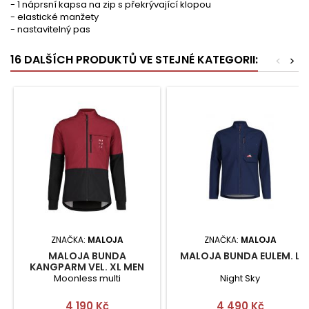
- 1 náprsní kapsa na zip s překrývající klopou
- elastické manžety
- nastavitelný pas
16 DALŠÍCH PRODUKTŮ VE STEJNÉ KATEGORII:
<
>
ZNAČKA:
MALOJA
ZNAČKA:
MALOJA
MALOJA BUNDA
MALOJA BUNDA EULEM. L
KANGPARM VEL. XL MEN
ACTIVEWEAR
Moonless multi
Night Sky
Cena
Cena
4 190 Kč
4 490 Kč