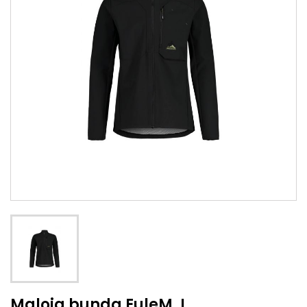
Maloja bunda EuleM. L