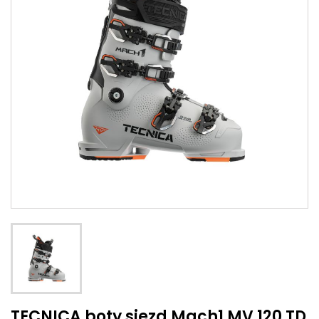
TECNICA boty sjezd Mach1 MV 120 TD