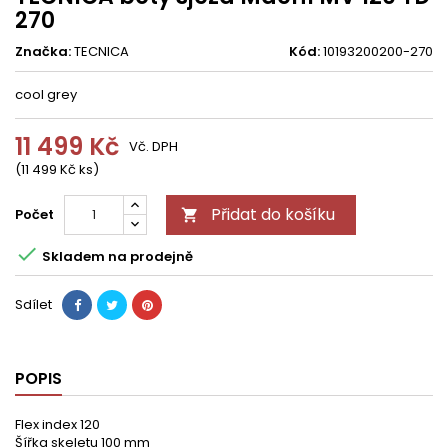
270
Značka:
TECNICA
Kód:
10193200200-270
cool grey
11 499 Kč
Vč. DPH
(11 499 Kč ks)
Přidat do košíku
Počet


Skladem na prodejně
Sdílet
POPIS
Flex index 120
Šířka skeletu 100 mm