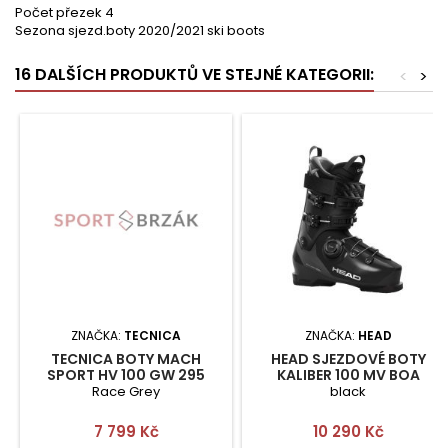
Počet přezek 4
Sezona sjezd.boty 2020/2021 ski boots
16 DALŠÍCH PRODUKTŮ VE STEJNÉ KATEGORII:
<
>
ZNAČKA:
TECNICA
ZNAČKA:
HEAD
TECNICA BOTY MACH
HEAD SJEZDOVÉ BOTY
SPORT HV 100 GW 295
KALIBER 100 MV BOA
26/26.5
Race Grey
black
Cena
Cena
7 799 Kč
10 290 Kč