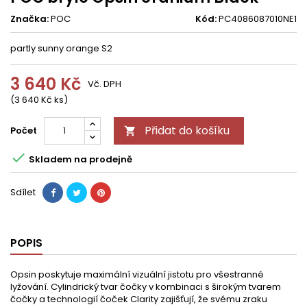
Značka:
POC
Kód:
PC4086087010NE1
partly sunny orange S2
3 640 Kč
Vč. DPH
(3 640 Kč ks)
Přidat do košíku
Počet


Skladem na prodejně
Sdílet
POPIS
Opsin poskytuje maximální vizuální jistotu pro všestranné
lyžování. Cylindrický tvar čočky v kombinaci s širokým tvarem
čočky a technologií čoček Clarity zajišťují, že svému zraku