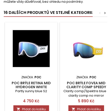
můžete vždy důvěřovat, bez ohledu na podmínky.
16 DALŠÍCH PRODUKTŮ VE STEJNÉ KATEGORII:
<
>
ZNAČKA:
POC
ZNAČKA:
POC
POC BRÝLE RETINA MID
POC BRÝLE FOVEA MID
HYDROGEN WHITE
CLARITY COMP SPEEDY
GRADIENT/URANIUM BLACK
Partly sunny blue S2
Clarity comp/Spektris blue +
clarity comp no mirror
Cena
Cena
4 750 Kč
5 890 Kč
Přidat do košíku
Přidat do košíku

