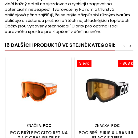
vidět každý detail na sjezdovce a rychleji reagovat na
potenciální nebezpečí. Tvarovatelný PU rám a třívrstvá
obličejová pěna zajišťují, že se brýle přizpůsobí různým tvarům
obličeje a zůstanou pružné i při těch nejchladnějších teplotách.
Čočky jsou vybaveny technologií Clarity pro optimalizaci
barevného spektra pro zlepšení vidění na sněhu.
16 DALŠÍCH PRODUKTŮ VE STEJNÉ KATEGORII:
<
>
Sleva
- 868 Kč
ZNAČKA:
POC
ZNAČKA:
POC
POC BRÝLE POCITO RETINA
POC BRÝLE IRIS X URANIUM
ZINC ORANGE ZEISS
BLACK S ZEISS