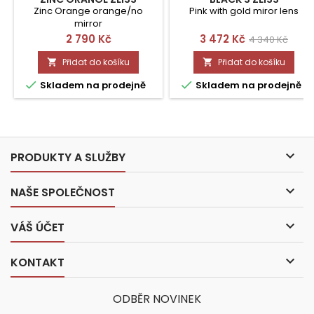
Zinc Orange orange/no
Pink with gold miror lens
mirror
Cena
Cena
Běžná
2 790 Kč
3 472 Kč
4 340 Kč
cena
Přidat do košíku
Přidat do košíku




Skladem na prodejně
Skladem na prodejně

PRODUKTY A SLUŽBY

NAŠE SPOLEČNOST

VÁŠ ÚČET

KONTAKT
ODBĚR NOVINEK