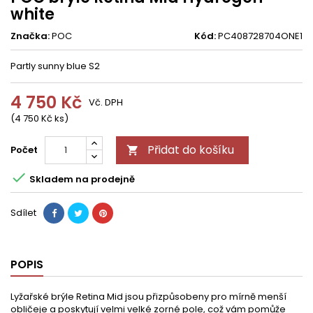
white
Značka:
POC
Kód:
PC408728704ONE1
Partly sunny blue S2
4 750 Kč
Vč. DPH
(4 750 Kč ks)
Přidat do košíku
Počet


Skladem na prodejně
Sdílet
POPIS
Lyžařské brýle Retina Mid jsou přizpůsobeny pro mírně menší
obličeje a poskytují velmi velké zorné pole, což vám pomůže