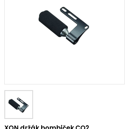
XON držák bombiček CO2