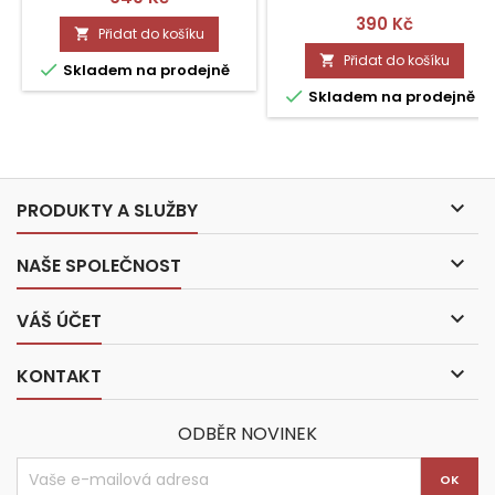
Cena
390 Kč
Přidat do košíku

Přidat do košíku


Skladem na prodejně

Skladem na prodejně

PRODUKTY A SLUŽBY

NAŠE SPOLEČNOST

VÁŠ ÚČET

KONTAKT
ODBĚR NOVINEK