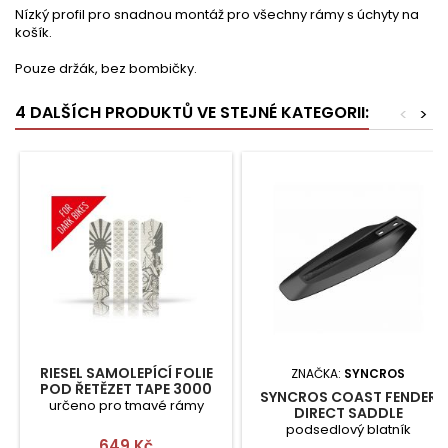
Nízký profil pro snadnou montáž pro všechny rámy s úchyty na
košík.
Pouze držák, bez bombičky.
4 DALŠÍCH PRODUKTŮ VE STEJNÉ KATEGORII:
<
>
RIESEL SAMOLEPÍCÍ FOLIE
ZNAČKA:
SYNCROS
POD ŘETĚZET TAPE 3000
SYNCROS COAST FENDER
určeno pro tmavé rámy
DIRECT SADDLE
podsedlový blatník
Cena
649 Kč