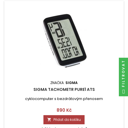
FILTROVAT
ZNAČKA:
SIGMA
SIGMA TACHOMETR PURE1 ATS
cyklocomputer s bezdrátovým přenosem
Cena
890 Kč
Přidat do košíku
