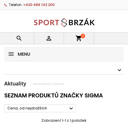
Telefon:
+420 486 142 200
0


shopping_cart
MENU
Aktuality
PROHLÉDNOUT VŠECHNY
SEZNAM PRODUKTŮ ZNAČKY SIGMA

Cena, od nejdražších
Zobrazení 1-1 z 1 položek