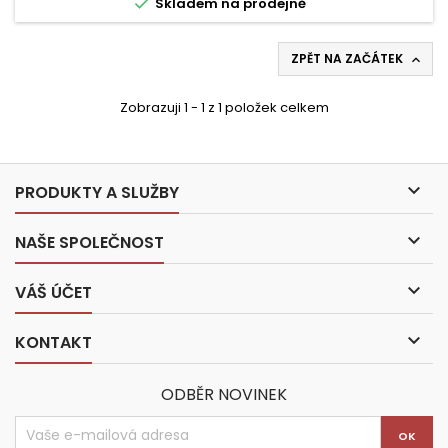

Skladem na prodejně
ZPĚT NA ZAČÁTEK

Zobrazuji 1 - 1 z 1 položek celkem

PRODUKTY A SLUŽBY

NAŠE SPOLEČNOST

VÁŠ ÚČET

KONTAKT
ODBĚR NOVINEK