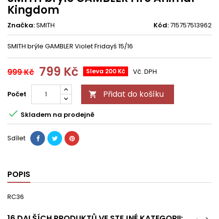
Kingdom
Značka:
SMITH
Kód:
715757513962
SMITH brýle GAMBLER Violet Fridayś 15/16
799 Kč
999 Kč
Sleva 200 Kč
Vč. DPH
Přidat do košíku
Počet


Skladem na prodejně
Sdílet
POPIS
RC36
16 DALŠÍCH PRODUKTŮ VE STEJNÉ KATEGORII: