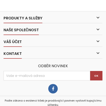

PRODUKTY A SLUŽBY

NAŠE SPOLEČNOST

VÁŠ ÚČET

KONTAKT
ODBĚR NOVINEK
Podle zákona o evidenci tržeb je prodávající povinen vystavit kupujícímu
účtenku.