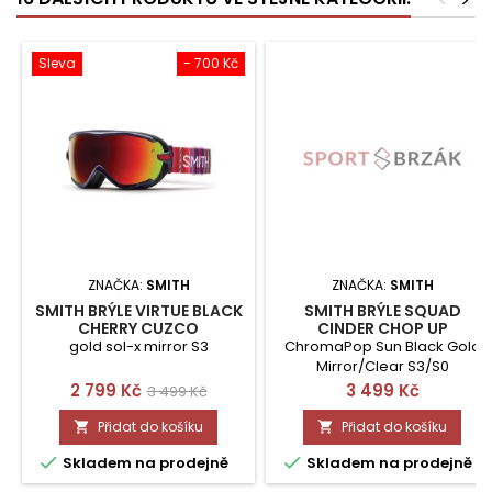
<
>
Sleva
- 700 Kč
ZNAČKA:
SMITH
ZNAČKA:
SMITH
SMITH BRÝLE VIRTUE BLACK
SMITH BRÝLE SQUAD
CHERRY CUZCO
CINDER CHOP UP
gold sol-x mirror S3
ChromaPop Sun Black Gold
Mirror/Clear S3/S0
Cena
Běžná
Cena
2 799 Kč
3 499 Kč
3 499 Kč
cena
Přidat do košíku
Přidat do košíku




Skladem na prodejně
Skladem na prodejně