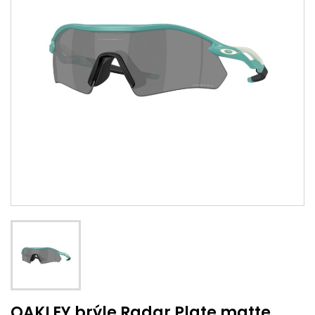
OAKLEY brýle Radar Plate matte