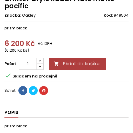
pacific
Značka:
Oakley
Kód:
949504
prizm black
6 200 Kč
Vč. DPH
(6 200 Kč ks)
Přidat do košíku
Počet


Skladem na prodejně
Sdílet
POPIS
prizm black