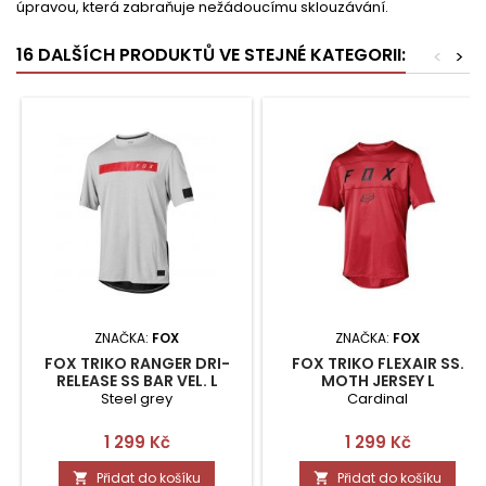
úpravou, která zabraňuje nežádoucímu sklouzávání.
16 DALŠÍCH PRODUKTŮ VE STEJNÉ KATEGORII:
<
>
ZNAČKA:
FOX
ZNAČKA:
FOX
FOX TRIKO RANGER DRI-
FOX TRIKO FLEXAIR SS.
RELEASE SS BAR VEL. L
MOTH JERSEY L
Steel grey
Cardinal
Cena
Cena
1 299 Kč
1 299 Kč
Přidat do košíku
Přidat do košíku

