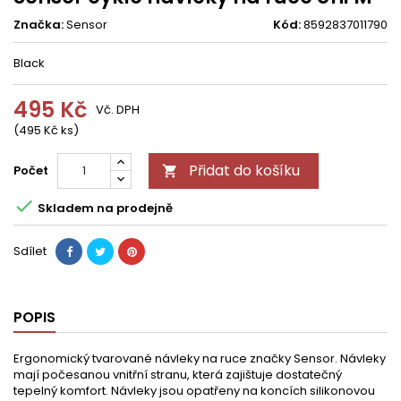
Značka:
Sensor
Kód:
8592837011790
Black
495 Kč
Vč. DPH
(495 Kč ks)
Přidat do košíku
Počet


Skladem na prodejně
Sdílet
POPIS
Ergonomický tvarované návleky na ruce značky Sensor. Návleky
mají počesanou vnitřní stranu, která zajištuje dostatečný
tepelný komfort. Návleky jsou opatřeny na koncích silikonovou