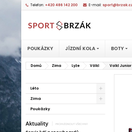
Telefon:
+420 486 142 200
E-mail:
sport@brzak.c
POUKÁZKY
JÍZDNÍ KOLA
BOTY
Domů
Zima
Lyže
Völkl
Volkl Junio
Léto
Zima
Poukázky
Aktuality
PROHLÉDNOUT VŠECHNY