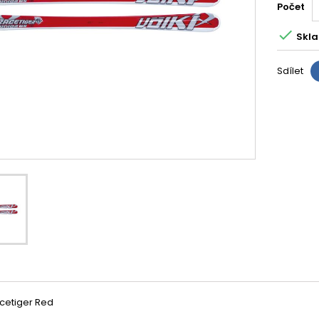
Počet

Skla
Sdílet
acetiger Red