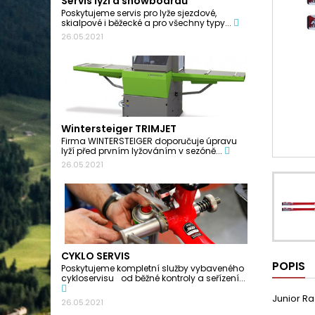
Servis lyží a snowboardů
Poskytujeme servis pro lyže sjezdové,
skialpové i běžecké a pro všechny typy...
26.05.2021
Wintersteiger TRIMJET
Firma WINTERSTEIGER doporučuje úpravu
lyží před prvním lyžováním v sezóně...
26.05.2021
CYKLO SERVIS
POPIS
Poskytujeme kompletní služby vybaveného
cykloservisu od běžné kontroly a seřízení...
Junior R
26.05.2021