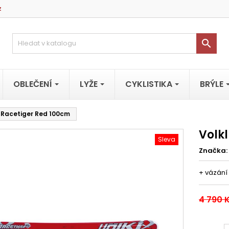
z

OBLEČENÍ
LYŽE
CYKLISTIKA
BRÝLE
r Racetiger Red 100cm
Volk
Sleva
Značka:
+ vázání
4 790 