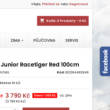
Vítejte,
Přihlásit se
nebo
Registrovat
shopping_cart
Košík:
0
Produkty - 0 Kč
ZIMA
PŮJČOVNA
SERVIS
l Junior Racetiger Red 100cm
VOLKL
Kód:
821264492949
 Marker M 4,5
3 790 Kč
Kč
Sleva 1 000 Kč
Vč. DPH
(3 790 Kč ks)