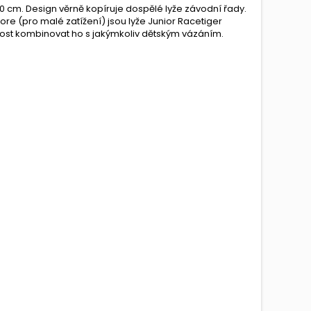
60 cm. Design věrně kopíruje dospělé lyže závodní řady.
re (pro malé zatížení) jsou lyže Junior Racetiger
ost kombinovat ho s jakýmkoliv dětským vázáním.