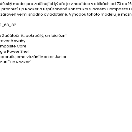
dětský model pro začínající lyžaře je v nabídce v délkách od 70 do 1
u prohnutí Tip Rocker a uzpůsobené konstrukci s jádrem Composite Co
 a zároveň velmi snadno ovladatelné. Výhodou tohoto modelu je možn
100_68_82
e Začátečník, pokročilý, ambiciózní
ravené svahy
mposite Core
gie Power Shell
oporučujeme vázání Marker Junior
nutí "Tip Rocker"