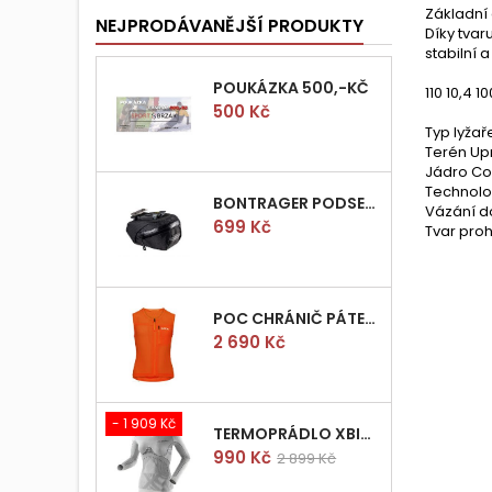
Základní 
NEJPRODÁVANĚJŠÍ PRODUKTY
Díky tvar
stabilní
POUKÁZKA 500,-KČ
110 10,4 
Cena
500 Kč
Typ lyžař
Terén Up
Jádro Co
Technolo
BONTRAGER PODSEDLOVÁ BRAŠNIČKA PRO QUICK S
Vázání d
Cena
699 Kč
Tvar proh
POC CHRÁNIČ PÁTEŘE POCITO VPD AIR VEST VEL.M
Cena
2 690 Kč
- 1 909 Kč
TERMOPRÁDLO XBIONIC RADIACTOR WOMAN SHIRT LONGS L/XL
Cena
Běžná
990 Kč
2 899 Kč
cena