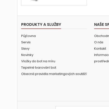
PRODUKTY A SLUŽBY
NAŠE S
Půjčovna
Obchodn
Servis
O nás
Slevy
Kontakt
Novinky
Informac
Vložky do bot na míru
prostřed
Tepelné tvarování bot
Obecná pravidla marketingových soutěží