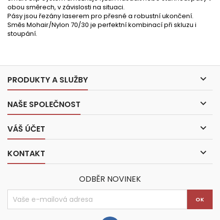
obou směrech, v závislosti na situaci.
Pásy jsou řezány laserem pro přesné a robustní ukončení.
Směs Mohair/Nylon 70/30 je perfektní kombinací při skluzu i
stoupání.

PRODUKTY A SLUŽBY

NAŠE SPOLEČNOST

VÁŠ ÚČET

KONTAKT
ODBĚR NOVINEK