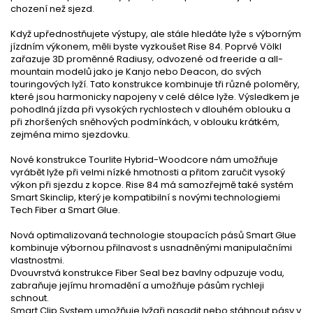
chození než sjezd.
Když upřednostňujete výstupy, ale stále hledáte lyže s výborným
jízdním výkonem, měli byste vyzkoušet Rise 84. Poprvé Völkl
zařazuje 3D proměnné Radiusy, odvozené od freeride a all-
mountain modelů jako je Kanjo nebo Deacon, do svých
touringových lyží. Tato konstrukce kombinuje tři různé poloměry,
které jsou harmonicky napojeny v celé délce lyže. Výsledkem je
pohodlná jízda při vysokých rychlostech v dlouhém oblouku a
při zhoršených sněhových podmínkách, v oblouku krátkém,
zejména mimo sjezdovku.
Nové konstrukce Tourlite Hybrid-Woodcore nám umožňuje
vyrábět lyže při velmi nízké hmotnosti a přitom zaručit vysoký
výkon při sjezdu z kopce. Rise 84 má samozřejmě také systém
Smart Skinclip, který je kompatibilní s novými technologiemi
Tech Fiber a Smart Glue.
Nová optimalizovaná technologie stoupacích pásů Smart Glue
kombinuje výbornou přilnavost s usnadněnými manipulačními
vlastnostmi.
Dvouvrstvá konstrukce Fiber Seal bez bavlny odpuzuje vodu,
zabraňuje jejímu hromadění a umožňuje pásům rychleji
schnout.
Smart Clip System umožňuje lyžaři nasadit nebo stáhnout pásy v