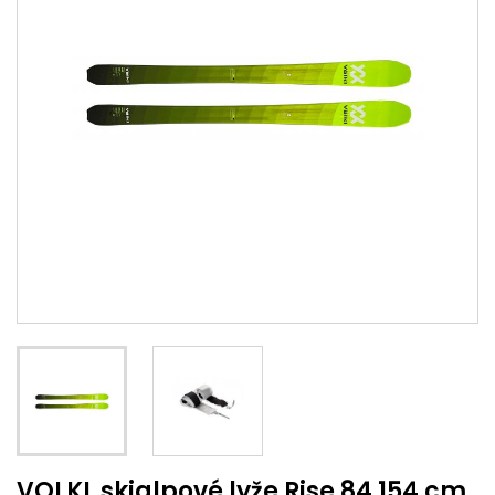
VOLKL skialpové lyže Rise 84 154 cm