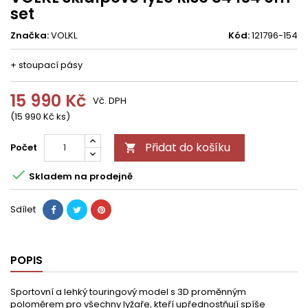
set
Značka:
VOLKL
Kód:
121796-154
+ stoupací pásy
15 990 Kč
Vč. DPH
(15 990 Kč ks)
Přidat do košíku
Počet


Skladem na prodejně
Sdílet
POPIS
Sportovní a lehký touringový model s 3D proměnným
poloměrem pro všechny lyžaře, kteří upřednostňují spíše