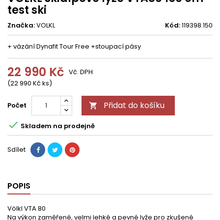
test ski
Značka:
VOLKL
Kód:
119398.150
+ vázání Dynafit Tour Free +stoupací pásy
22 990 Kč
Vč. DPH
(22 990 Kč ks)
Přidat do košíku
Počet


Skladem na prodejně
Sdílet
POPIS
Völkl VTA 80
Na výkon zaměřené, velmi lehké a pevné lyže pro zkušené