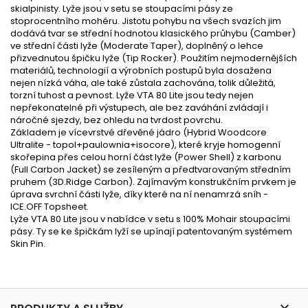
skialpinisty. Lyže jsou v setu se stoupacími pásy ze
stoprocentního mohéru. Jistotu pohybu na všech svazích jim
dodává tvar se střední hodnotou klasického průhybu (Camber)
ve střední části lyže (Moderate Taper), doplněný o lehce
přizvednutou špičku lyže (Tip Rocker). Použitím nejmodernějších
materiálů, technologií a výrobních postupů byla dosažena
nejen nízká váha, ale také zůstala zachována, tolik důležitá,
torzní tuhost a pevnost. Lyže VTA 80 Lite jsou tedy nejen
nepřekonatelné při výstupech, ale bez zaváhání zvládají i
náročné sjezdy, bez ohledu na tvrdost povrchu.
Základem je vícevrstvé dřevěné jádro (Hybrid Woodcore
Ultralite - topol+paulownia+isocore), které kryje homogenní
skořepina přes celou horní část lyže (Power Shell) z karbonu
(Full Carbon Jacket) se zesíleným a předtvarovaným středním
pruhem (3D.Ridge Carbon). Zajímavým konstrukčním prvkem je
úprava svrchní části lyže, díky které na ní nenamrzá sníh -
ICE.OFF Topsheet.
Lyže VTA 80 Lite jsou v nabídce v setu s 100% Mohair stoupacími
pásy. Ty se ke špičkám lyží se upínají patentovaným systémem
Skin Pin.
