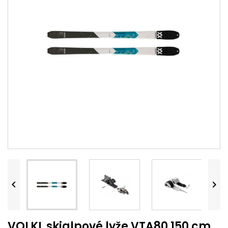


VOLKL skialpové lyže VTA80 150 cm